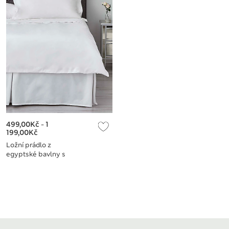
499,00Kč
-
1
199,00Kč
Ložní prádlo z
egyptské bavlny s
dostavou 230 nití