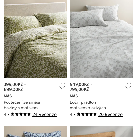
399,00Kč
-
549,00Kč
-
699,00Kč
799,00Kč
M&S
M&S
Povlečení ze směsi
Ložní prádlo s
bavlny s motivem
motivem plazivých
vrbových listů
rostlin s vysokým
4.7
24 Recenze
4.7
20 Recenze
podílem bavlny