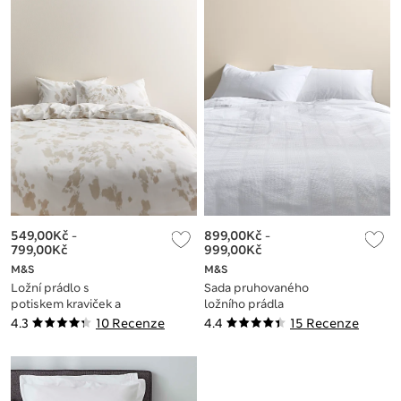
549,00Kč
-
899,00Kč
-
799,00Kč
999,00Kč
M&S
M&S
Ložní prádlo s
Sada pruhovaného
potiskem kraviček a
ložního prádla
vysokým podílem
seersucker z čisté
4.3
10 Recenze
4.4
15 Recenze
bavlny
bavlny