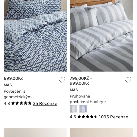
699,00Kč
799,00Kč
-
999,00Kč
M&S
M&S
Povlečení s
Pruhované
geometrickým
povlečení Hadley z
motivem, ze směsi
4.8
25 Recenze
čisté bavlny
bavlny
4.6
1095 Recenze