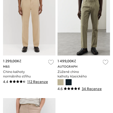
1 299,00Kč
1 499,00Kč
M&S
AUTOGRAPH
Chino kalhoty
Zúžené chino
normálního střihu
kalhoty klasického
The Ultimate
střihu, vpředu se
4.4
112 Recenze
sklady, s motivem
4.6
34 Recenze
Dobby