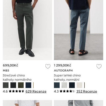
699,00Kč
1 299,00Kč
M&S
AUTOGRAPH
Strečové chino
Super lehké chino
kalhoty normálního
kalhoty, normální
střihu
střih
4.6
629 Recenze
4.3
352 Recenze