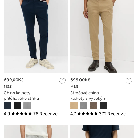
699,00Kč
699,00Kč
M&S
M&S
Chino kalhoty
Strečové chino
přiléhavého střihu
kalhoty s vysokým
se strečem
podílem bavlny,
úzký střih
4.9
78 Recenze
4.7
372 Recenze