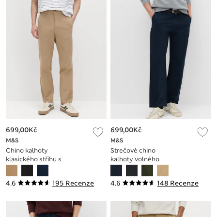
699,00Kč
699,00Kč
M&S
M&S
Chino kalhoty
Strečové chino
klasického střihu s
kalhoty volného
elastickým pasem
střihu
4.6
195 Recenze
4.6
148 Recenze