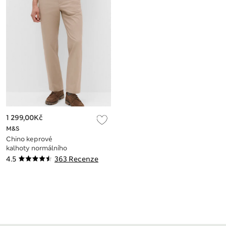
1 299,00Kč
M&S
Chino keprové
kalhoty normálního
střihu
4.5
363 Recenze