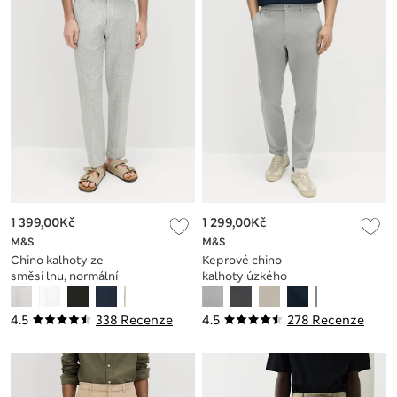
1 399,00Kč
1 299,00Kč
M&S
M&S
Chino kalhoty ze
Keprové chino
směsi lnu, normální
kalhoty úzkého
střih
střihu The Ultimate
4.5
338 Recenze
4.5
278 Recenze