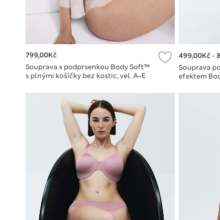
799,00Kč
499,00Kč
-
Souprava s podprsenkou Body Soft™
Souprava po
s plnými košíčky bez kostic, vel. A–E
efektem Body
(C–H)