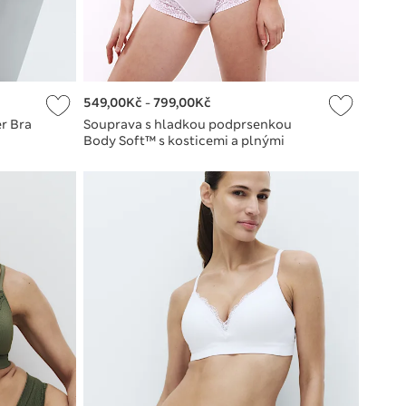
549,00Kč
-
799,00Kč
r Bra
Souprava s hladkou podprsenkou
Body Soft™ s kosticemi a plnými
košíčky, vel. A–E