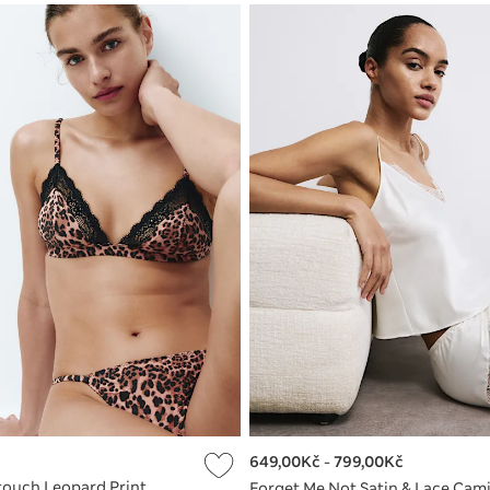
649,00Kč
-
799,00Kč
touch Leopard Print
Forget Me Not Satin & Lace Cami