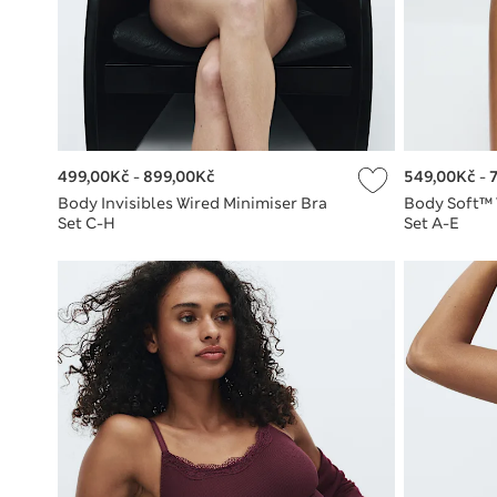
499,00Kč
-
899,00Kč
549,00Kč
-
Body Invisibles Wired Minimiser Bra
Body Soft™ W
Set C-H
Set A-E