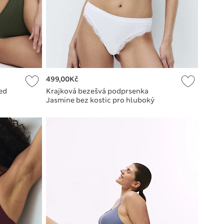
499,00Kč
ed
Krajková bezešvá podprsenka
Jasmine bez kostic pro hluboký
dekolt A-E