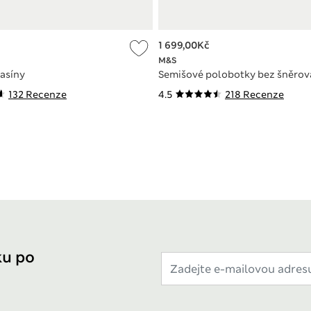
1 699,00Kč
M&S
asíny
Semišové polobotky bez šněrov
132 Recenze
4.5
218 Recenze
ku po