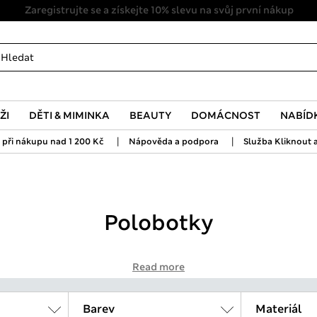
Zaregistrujte se a získejte 10% slevu na svůj první nákup
ŽI
DĚTI & MIMINKA
BEAUTY
DOMÁCNOST
NABÍD
|
|
při nákupu nad 1 200 Kč
Nápověda a podpora
Služba Kliknout a
Polobotky
Read more
Barev
Materiál