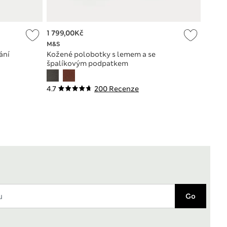
1 799,00Kč
M&S
ání
Kožené polobotky s lemem a se
špalíkovým podpatkem
4.7
200 Recenze
Go