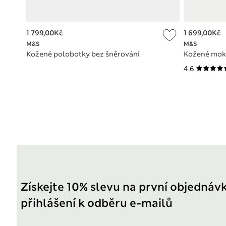
1 799,00Kč
1 699,00Kč
M&S
M&S
Kožené polobotky bez šněrování
Kožené mok
4.6
Získejte 10% slevu na první objednáv
přihlášení k odběru e-mailů