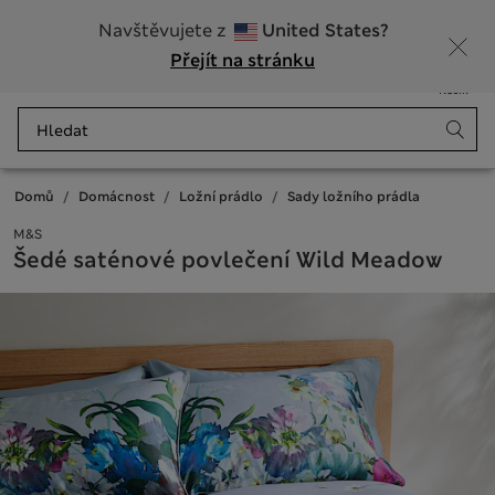
20% sleva na dámské nad 799 Kč
Navštěvujete z
United States?
Přejít na stránku
Nabídka
Přihlášení
Uloženo
Košík
Domů
Domácnost
Ložní prádlo
Sady ložního prádla
M&S
Šedé saténové povlečení Wild Meadow