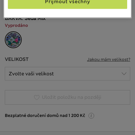
Přijmout všechny
107 Recenze
BARVA:
Šedá Mix
Vyprodáno
VELIKOST
Jakou mám velikost?
Uložit položku na později
Bezplatné doručení domů nad 1 200 Kč