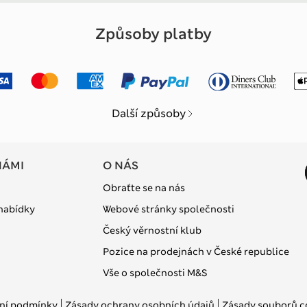
Způsoby platby
Další způsoby
NÁMI
O NÁS
Obraťte se na nás
 nabídky
Webové stránky společnosti
Český věrnostní klub
Pozice na prodejnách v České republice
Vše o společnosti M&S
ní podmínky
Zásady ochrany osobních údajů
Zásady souborů c