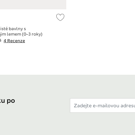
isté bavlny s
ým lemem (0–3 roky)
4 Recenze
ku po