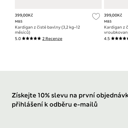
399,00Kč
399,00Kč
M&S
M&S
Kardigan z čisté bavlny (3,2 kg–12
Kardigan z č
měsíců)
vroubkovan
5.0
2 Recenze
4.5
Získejte 10% slevu na první objednáv
přihlášení k odběru e-mailů