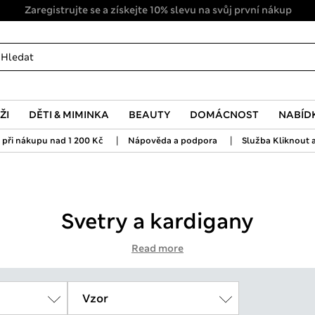
Zaregistrujte se a získejte 10% slevu na svůj první nákup
ŽI
DĚTI & MIMINKA
BEAUTY
DOMÁCNOST
NABÍD
|
|
při nákupu nad 1 200 Kč
Nápověda a podpora
Služba Kliknout a
Svetry a kardigany
Read more
Vzor