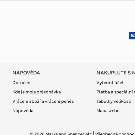
NÁPOVĚDA
NAKUPUJTE S 
Doručení
Vytvořit účet
Kde je moje objednávka
Platba a speciální
Vrácení zboží a vrácení peněz
Tabulky velikostí
Nápověda
Mapa webu
© 2026 Marks and Spencer plc
Všeobecné obchod