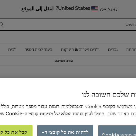
בגדי ילדים ליומיום: 20% הנחה ברכישת 2 פריטים
زيارة من
United States?
انتقل إلى الموقع
תונה
גברים
ילדים וילדות & תינוקות
ביגוד לבית הספר
לבית
עזרה ותמיכה
0
ת שלכם חשובה לנו
צב
האתר שלנו משתמש בקובצי Cookie ובטכנולוגיות דומות עבור מספר מטרות, כו
כם באתר שלנו.
תוכלו לעיין בנוסח המלא של מדיניות קובצי ה-Cookie שלנו כאן.
לדחות את כל קובצי ה-
קבל את כל קו
ובצי Cookie