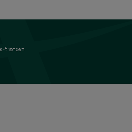
הצטרפו ל-Sparks כדי ליהנות מפינוקים ומהטבות, החל ב-10% הנחה על ביגוד וציוד לבית