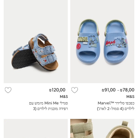
₪120,00
₪91,00
-
₪78,00
M&S
M&S
כפכפי סליידר Marvel™‎
סנדלי Mini Me מזמש עם
לילדים (4 סמול-2 לארג')
רפידה מובנית לילדים (3
סמול - 4 סמול)