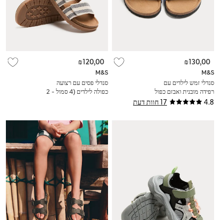
₪120,00
₪130,00
M&S
M&S
סנדלי זמש לילדים עם
סנדלי פסים עם רצועה
רפידה מובנית ואבזם כפול
כפולה לילדים (4 סמול - 2
(3 לארג' - 7 לארג')
לארג')
4.8
17 חוות דעת