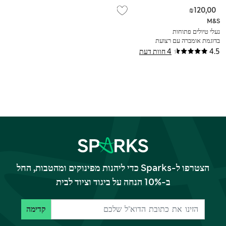
₪120,00
M&S
נעלי טיולים פתוחות
בדוגמת אומברה עם רצועת
סקוץ' לילדים (4 סמול-2
4.5
4 חוות דעת
לארג')
הצטרפו ל-Sparks כדי ליהנות מפינוקים ומהטבות, החל
ב-10% הנחה על ביגוד וציוד לבית
קדימה