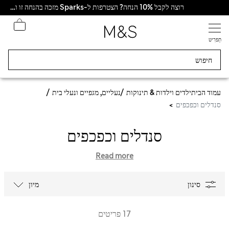
רוצה לקבל 10% הנחה? הצטרפות ל-Sparks מזכה בהנחה זו ובהטבות בלעדיות נוספות
תַפרִיט
עמוד הבית
ילדים וילדות & תינוקות
נעליים, מגפיים ונעלי בית
סנדלים וכפכפים
סנדלים וכפכפים
Read more
סינון
מיון
17 פריטים