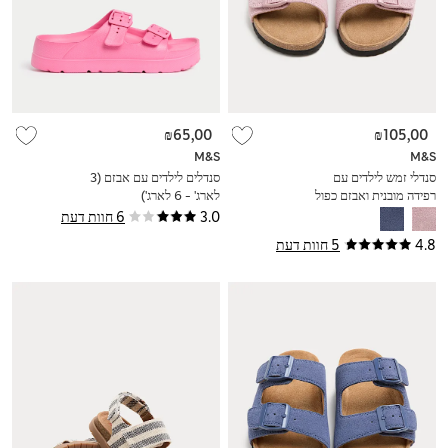
₪65,00
₪105,00
M&S
M&S
סנדלי זמש לילדים עם
סנדלים לילדים עם אבזם (3
רפידה מובנית ואבזם כפול
לארג' - 6 לארג')
(4 סמול - 2 לארג')
3.0
6 חוות דעת
4.8
5 חוות דעת