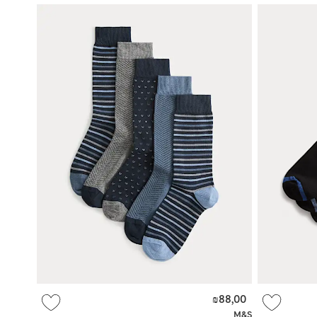
₪88,00
M&S