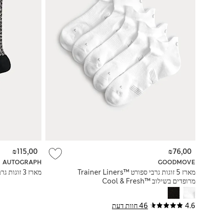
₪115,00
₪76,00
AUTOGRAPH
GOODMOVE
מארז 5 זוגות גרבי ספורט ™Trainer Liners
מארז 3 זוגות גרביים מבד עשיר בכותנה ממורצרת
מרופדים בשילוב Cool & Fresh™‎
4.6
46 חוות דעת