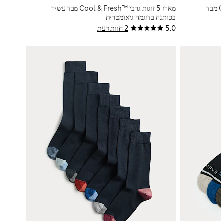
מארז 7 זוגות גרבי פסים Cool & Fresh™‎ מבד
מארז 5 זוגות גרבי Cool & Fresh™‎ מבד עשיר
בכותנה בדוגמה גיאומטרית
5.0
2 חוות דעת