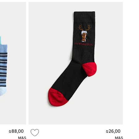
₪88,00
₪26,00
M&S
M&S