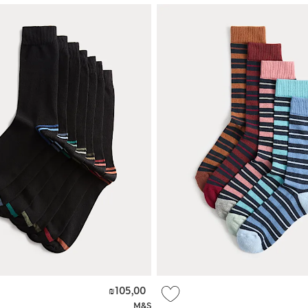
₪105,00
M&S