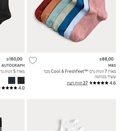
₪180,00
₪88,00
AUTOGRAPH
M&S
מארז 7 זוגות גרבי Cool & Freshfeet™‎ מבד
מארז 5 זוגות גרביים מבד עשיר בכותנה מצרית
עשיר בכותנה
4.6
27 חוות דעת
4.0