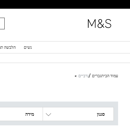
נשים
הלבשה תח
עמוד הבית
גברים
גרביים
סגנון
מידה