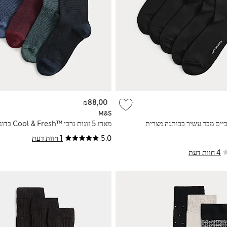
₪88,00
M&S
מארז 5 זוגות גרבי Cool & Fresh™‎ בדוגמת יער
5.0
1 חוות דעת
4 חוות דעת