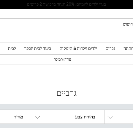
בגדי ילדים ליומיום: 20% הנחה ברכישת 2 פריטים
תונה
גברים
ילדים וילדות & תינוקות
ביגוד לבית הספר
לבית
עזרה ותמיכה
גרביים
בחירת צבע
מחיר