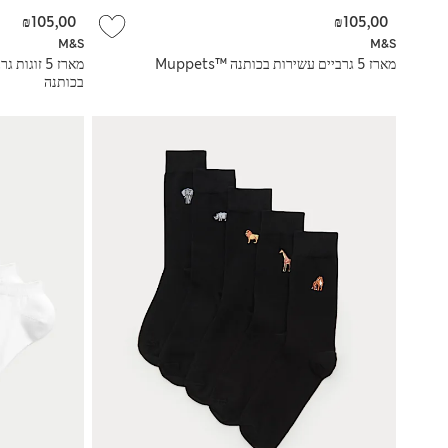
₪105,00
₪105,00
M&S
M&S
מארז 5 גרביים עשירות בכותנה Muppets™‎
בכותנה