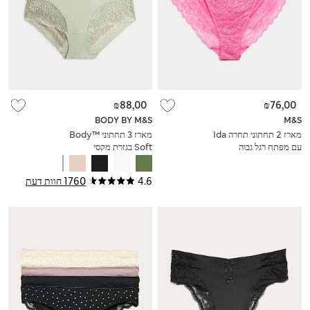
₪88,00
₪76,00
BODY BY M&S
M&S
מארז 2 תחתוני תחרה Ida
מארז 3 תחתוני ™Body
עם מפתח רגל גבוה
Soft בגזרת מקסי
4.6
1760 חוות דעת