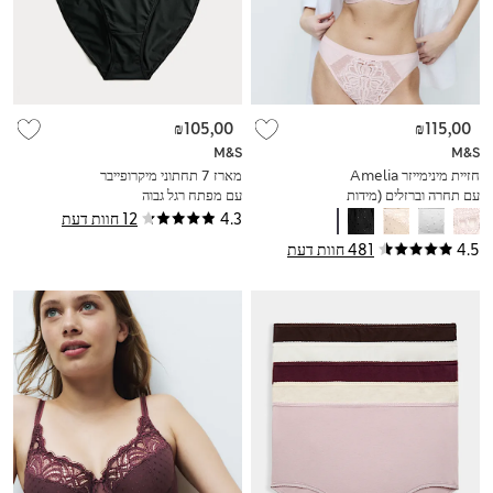
₪105,00
₪115,00
M&S
M&S
חזיית מינימייזר Amelia
מארז 7 תחתוני מיקרופייבר
עם תחרה וברזלים (מידות
עם מפתח רגל גבוה
C-H)
4.3
12 חוות דעת
4.5
481 חוות דעת