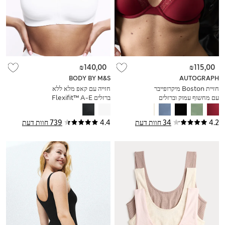
₪140,00
₪115,00
BODY BY M&S
AUTOGRAPH
חזיית Boston מיקרופייבר
חזייה עם קאפ מלא ללא
עם מחשוף עמוק וברזלים
ברזלים Flexifit™ A-E
בעיטור תחרה
4.2
34 חוות דעת
4.4
739 חוות דעת