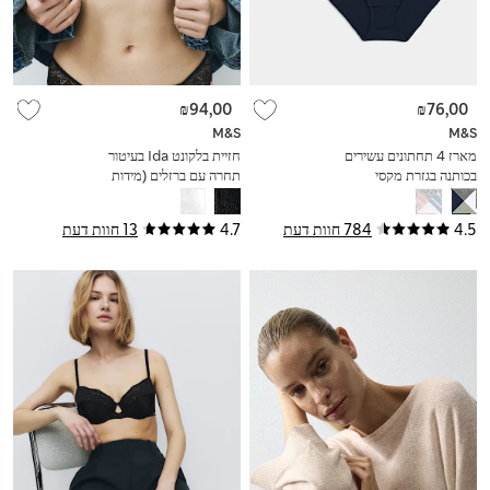
₪94,00
₪76,00
M&S
M&S
מארז 4 תחתונים עשירים
חזיית בלקונט Ida בעיטור
בכותנה בגזרת מקסי
תחרה עם ברזלים (מידות
A-E)
4.5
784 חוות דעת
4.7
13 חוות דעת