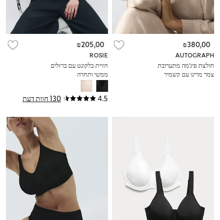
₪205,00
₪380,00
ROSIE
AUTOGRAPH
חולצת פיג'מה מתערובת
חזיית בלקונט עם ברזלים
צמר מרינו עם קשמיר
ממשי ותחרה
4.5
130 חוות דעת