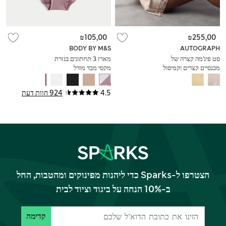
₪105,00
₪255,00
BODY BY M&S
AUTOGRAPH
סט פיג'מה קצרה של
מארז 3 תחתונים בגזרת
מכנסיים קצרים וקמיסול
מקסי מבד מודל
מסטן עם עיטור תחרה
™Flexifit
4.5
924 חוות דעת
הצטרפו ל-Sparks כדי ליהנות מפינוקים ומהטבות, החל
ב-10% הנחה על ביגוד וציוד לבית
קדימה