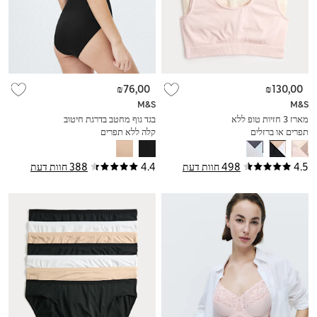
₪76,00
₪130,00
M&S
M&S
מארז 3 חזיות טופ ללא
בגד גוף מחטב בדרגת חיטוב
תפרים או ברזלים
קלה ללא תפרים
4.5
498 חוות דעת
4.4
388 חוות דעת