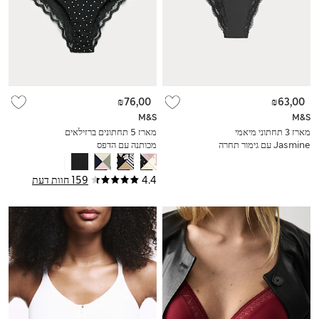
₪76,00
₪63,00
M&S
M&S
מארז 3 תחתוני מיאמי
מארז 5 תחתונים ברזילאים
Jasmine עם גימור תחרה
מכותנה עם הדפס
4.4
159 חוות דעת