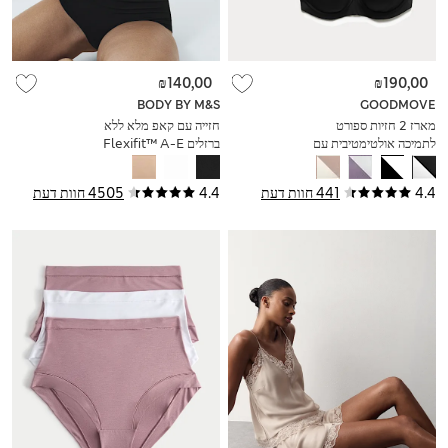
₪140,00
₪190,00
BODY BY M&S
GOODMOVE
מארז 2 חזיות ספורט
חזייה עם קאפ מלא ללא
לתמיכה אולטימטיבית עם
ברזלים Flexifit™ A-E
ברזלים (מידות A-H)
4.4
441 חוות דעת
4.4
4505 חוות דעת