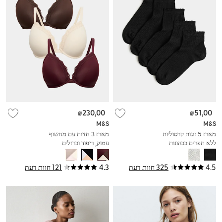
₪230,00
₪51,00
M&S
M&S
מארז 5 זוגות קרסוליות
מארז 3 חזיות עם מחשוף
ללא תפרים בבהונות
עמוק, ריפוד וברזלים
במידות F-H
4.5
325 חוות דעת
4.3
121 חוות דעת