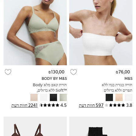
₪130,00
₪76,00
BODY BY M&S
M&S
חזייה בגזרת בנדו ללא
חזיית קאפ מלא Body
תפרים וללא ברזלים
Soft™‎ ללא ברזלים,
במידות A-E
3.8
597 חוות דעת
4.5
2241 חוות דעת