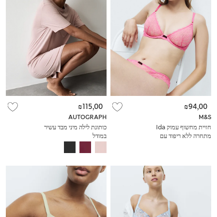
₪115,00
₪94,00
AUTOGRAPH
M&S
חזיית מחשוף עמוק Ida
כותונת לילה מיני מבד עשיר
מתחרה ללא ריפוד עם
במודל
ברזלים (מידות A-E)