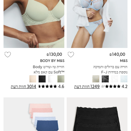
₪130,00
₪140,00
BODY BY M&S
M&S
חזייה עם ברזלים ותמיכה
חזיית טי-שירט Body
נוספת במידות F-J
Soft™‎ עם קאפ מלא
וברזלים, במידות A-E
4.2
1249 חוות דעת
4.6
3014 חוות דעת