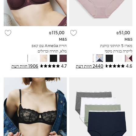
₪115,00
₪51,00
M&S
M&S
מארז 5 תחתוני כותנת
חזיית Amelia עם קאפ
לייקרה בגזרת מקסי
מלא, תחרה וברזלים
(מידות A‏-E)
4.6
2440 חוות דעת
4.7
1906 חוות דעת