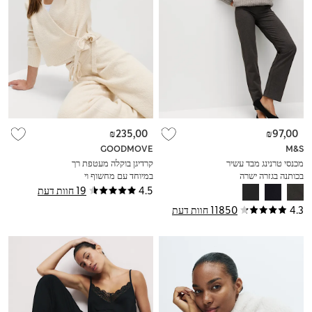
₪235,00
₪97,00
GOODMOVE
M&S
מכנסי טרנינג מבד עשיר
קרדיגן בוקלה מעטפת רך
בכותנה בגזרה ישרה
במיוחד עם מחשוף וי
4.5
19 חוות דעת
4.3
11850 חוות דעת