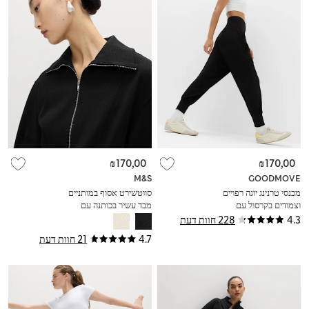
₪170,00
₪170,00
M&S
GOODMOVE
מכנסי טרנינג יוגה רפויים
סווטשירט אסוף במותניים
וצמודים בקרסול עם
מבד עשיר בכותנה עם
מותניים גבוהים
רוכסן מלא
4.3
228 חוות דעת
4.7
21 חוות דעת