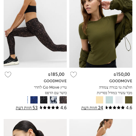
₪185,00
₪150,00
GOODMOVE
GOODMOVE
חולצת טי בגזרה צמודה
טייץ Go Move לחדר
מבד עשיר במודל בסריגת
כושר עם הדפס
ריב עם צווארון עגול
4.6
24 חוות דעת
4.6
53 חוות דעת