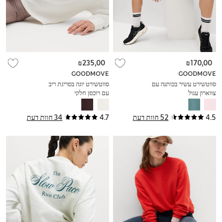
₪235,00
₪170,00
GOODMOVE
GOODMOVE
סווטשירט עשיר בכותנה עם
סווטשירט יוגה בסריגת ריב
צווארון עגול
עם רוכסן חלקי
4.5
52 חוות דעת
4.7
34 חוות דעת