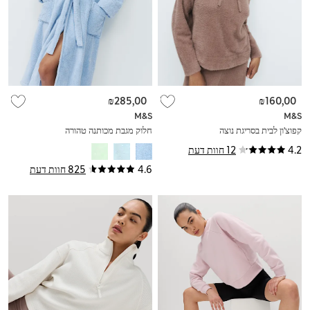
₪285,00
₪160,00
M&S
M&S
קפוצ'ון לבית בסריגת נוצה
חלוק מגבת מכותנה טהורה
4.2
12 חוות דעת
4.6
825 חוות דעת