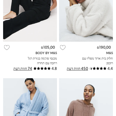
₪105,00
₪190,00
BODY BY M&S
M&S
חלוק בית ארוך מפליז עם
מכנסי פיג'מה בגזרת רגל
רוכסן
רחבה עם תחרה
4.4
450 חוות דעת
4.8
74 חוות דעת