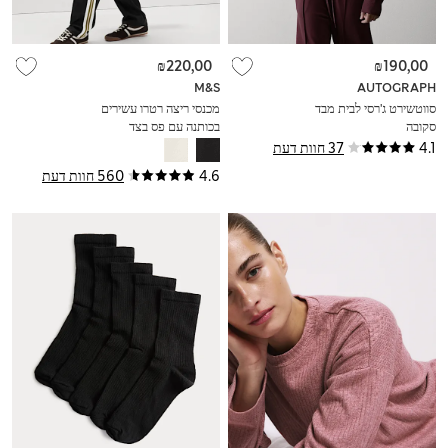
₪220,00
₪190,00
M&S
AUTOGRAPH
סווטשירט ג'רסי לבית מבד
מכנסי ריצה רטרו עשירים
סקובה
בכותנה עם פס בצד
4.1
37 חוות דעת
4.6
560 חוות דעת