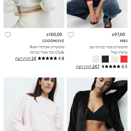
₪160,00
₪97,00
GOODMOVE
M&S
סווטשירט עשיר בכותנה עם
סווטשירט אוברסייז Run
צווארון עגול
Club מבד עשיר בכותנה
4.8
24 חוות דעת
4.5
247 חוות דעת