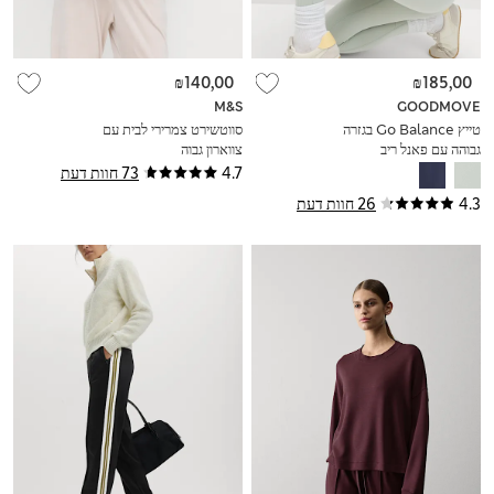
₪140,00
₪185,00
M&S
GOODMOVE
טייץ Go Balance בגזרה
סווטשירט צמרירי לבית עם
גבוהה עם פאנל ריב
צווארון גבוה
4.7
73 חוות דעת
4.3
26 חוות דעת