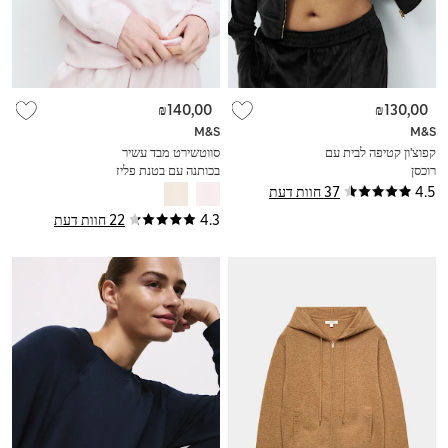
₪140,00
₪130,00
M&S
M&S
קפוצ'ון קטיפה לבית עם
סווטשירט מבד עשיר
רוכסן
בכותנה עם בטנת פליז
4.5
37 חוות דעת
4.3
22 חוות דעת