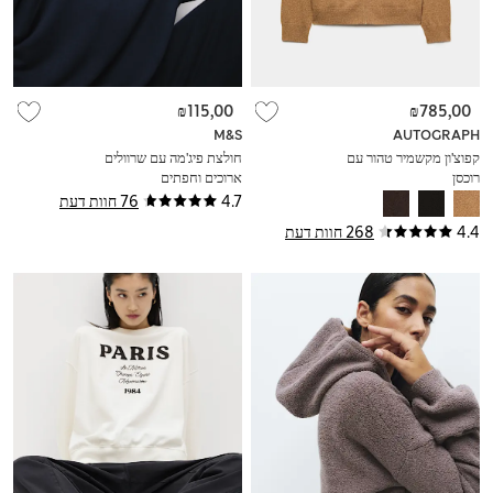
₪115,00
₪785,00
M&S
AUTOGRAPH
קפוצ'ון מקשמיר טהור עם
חולצת פיג'מה עם שרוולים
רוכסן
ארוכים וחפתים
4.7
76 חוות דעת
4.4
268 חוות דעת