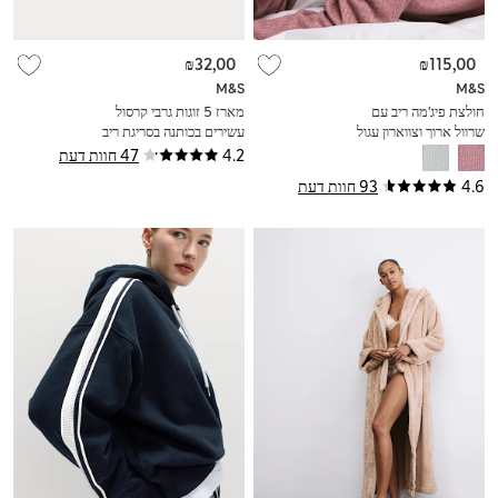
₪32,00
₪115,00
M&S
M&S
חולצת פיג'מה ריב עם
מארז 5 זוגות גרבי קרסול
שרוול ארוך וצווארון עגול
עשירים בכותנה בסריגת ריב
4.2
47 חוות דעת
4.6
93 חוות דעת