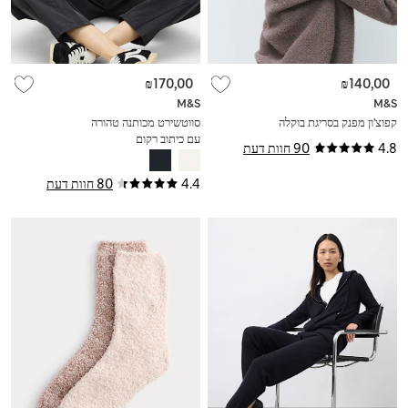
₪170,00
₪140,00
M&S
M&S
קפוצ'ון מפנק בסריגת בוקלה
סווטשירט מכותנה טהורה
עם כיתוב רקום
4.8
90 חוות דעת
4.4
80 חוות דעת