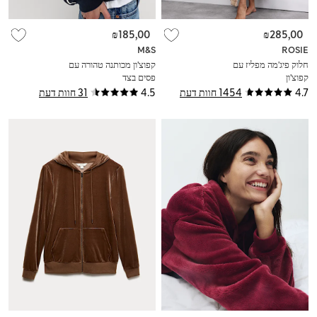
₪185,00
₪285,00
M&S
ROSIE
חלוק פיג'מה מפליז עם
קפוצ'ון מכותנה טהורה עם
קפוצ'ון
פסים בצד
4.7
1454 חוות דעת
4.5
31 חוות דעת