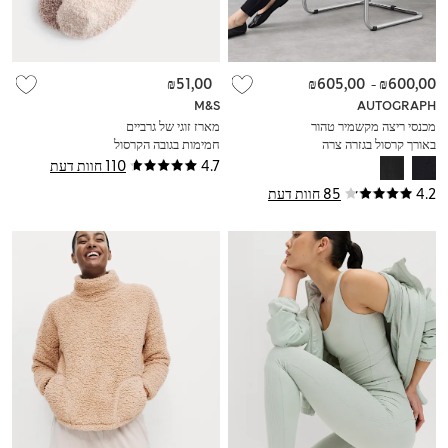
₪51,00
₪605,00
-
₪600,00
M&S
AUTOGRAPH
מכנסי ריצה מקשמיר טהור
מארז זוגי של גרביים
באורך קרסול בגזרה צרה
חמימות בגובה הקרסול
4.7
110 חוות דעת
4.2
85 חוות דעת