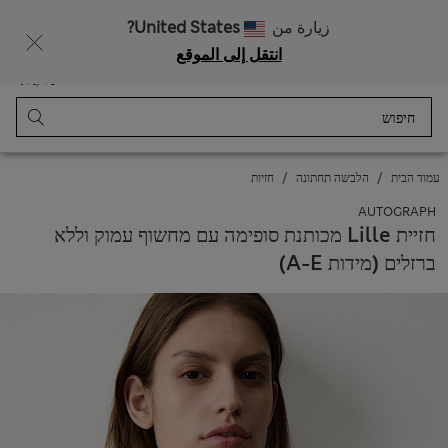
בגדי ילדים ליומיום: 20% הנחה ברכישת 2 פריטים
زيارة من
United States?
انتقل إلى الموقع
תַפרִיט
התחבר
נשמר
סל קניות
עמוד הבית
הלבשה תחתונה
חזיות
AUTOGRAPH
חזיית Lille מכותנת סופימה עם מחשוף עמוק וללא
ברזלים (מידות A-E)