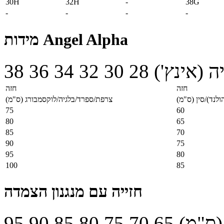
30H
32H
-
38G
-
-
-
-
מידות Angel Alpha
38
36
34
32
30
28
ניה (אינץ
חזה
חזה
ולנד)/סין (ס"מ
צרפת/ספרד/בלגיה/לוקסמבורג (ס"מ)
75
60
80
65
85
70
90
75
95
80
100
85
חזייה עם מנגנון הצמדה
95
90
85
80
75
70
65
 (ס"מ