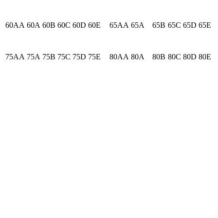
60AA
60A
60B
60C
60D
60E
65AA
65A
65B
65C
65D
65E
75AA
75A
75B
75C
75D
75E
80AA
80A
80B
80C
80D
80E