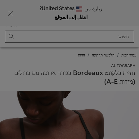
רוצה לקבל 10% הנחה? הצטרפות ל-Sparks מזכה בהנחה זו ובהטבות בלעדיות נוספות
زيارة من
United States?
انتقل إلى الموقع
תַפרִיט
התחבר
נשמר
סל קניות
עמוד הבית
הלבשה תחתונה
חזיות
AUTOGRAPH
חזיית בלקונט Bordeaux בגזרה ארוכה עם ברזלים
(מידות A-E)