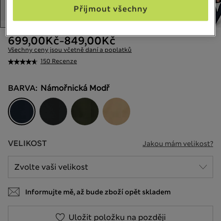
Přijmout všechny
699,00Kč
-
849,00Kč
Všechny ceny jsou včetně daní a poplatků
150 Recenze
BARVA:
Námořnická Modř
VELIKOST
Jakou mám velikost?
Informujte mě, až bude zboží opět skladem
Uložit položku na později