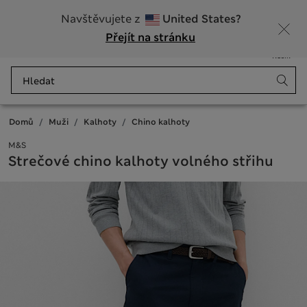
20% sleva na dámské nad 799 Kč
Navštěvujete z
United States?
Přejít na stránku
Nabídka
Přihlášení
Uloženo
Košík
Domů
Muži
Kalhoty
Chino kalhoty
M&S
Strečové chino kalhoty volného střihu