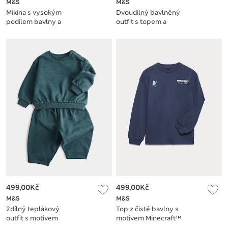
M&S
M&S
Mikina s vysokým
Dvoudílný bavlněný
podílem bavlny a
outfit s topem a
grafikou Minecraft™
spodním dílem,
(6–16 let)
motiv medvěda (0–5
let)
499,00Kč
499,00Kč
M&S
M&S
2dílný teplákový
Top z čisté bavlny s
outfit s motivem
motivem Minecraft™
dinosaura (0–5 let)
(6–16 let)