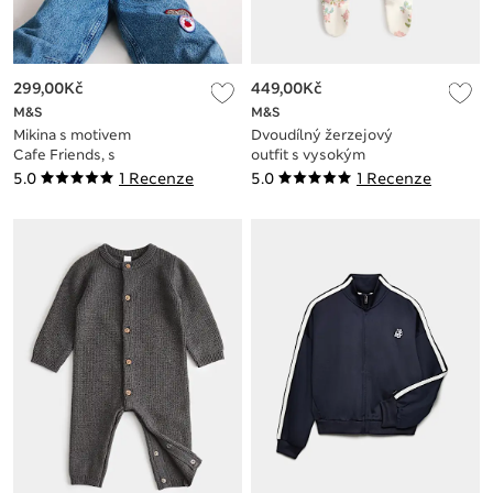
299,00Kč
449,00Kč
M&S
M&S
Mikina s motivem
Dvoudílný žerzejový
Cafe Friends, s
outfit s vysokým
vysokým podílem
podílem bavlny (3,2
5.0
1 Recenze
5.0
1 Recenze
bavlny (2–8 let)
kg – 12 měsíců)