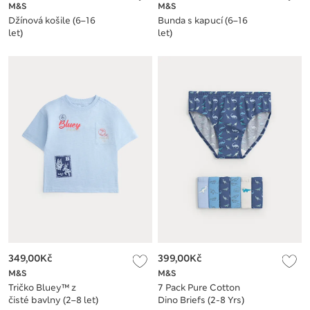
M&S
M&S
Džínová košile (6–16
Bunda s kapucí (6–16
let)
let)
349,00Kč
399,00Kč
M&S
M&S
Tričko Bluey™ z
7 Pack Pure Cotton
čisté bavlny (2–8 let)
Dino Briefs (2-8 Yrs)