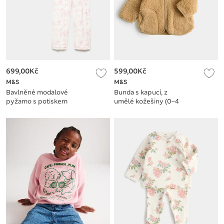
699,00Kč
599,00Kč
M&S
M&S
Bavlněné modalové
Bunda s kapucí, z
pyžamo s potiskem
umělé kožešiny (0–4
Brunch Club (6–16
roky)
let)