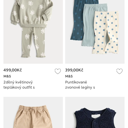
499,00Kč
399,00Kč
M&S
M&S
2dílný květinový
Puntíkované
teplákový outfit s
zvonové legíny s
vysokým podílem
vysokým podílem
bavlny (0 –5 let)
bavlny, 3 ks v balení
(0-5 let)