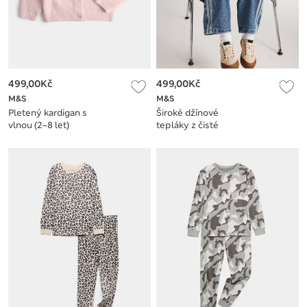
499,00Kč
499,00Kč
M&S
M&S
Pletený kardigan s
Široké džínové
vlnou (2–8 let)
tepláky z čisté
bavlny (2-8 let)