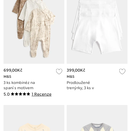
699,00Kč
399,00Kč
M&S
M&S
3 ks kombinéz na
Prodloužené
spaní s motivem
trenýrky, 3 ks v
safari s vysokým
balení (5-16 let)
5.0
1 Recenze
obsahem bavlny (3
kg - 3 roky)