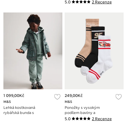
5.0
2 Recenze
1 099,00Kč
249,00Kč
M&S
M&S
Lehká kostkovaná
Ponožky s vysokým
rybářská bunda s
podílem bavlny a
kapucí (2–8 let)
motivem Pixar™
5.0
2 Recenze
Cars, sada 3 páry (6