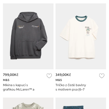
799,00Kč
349,00Kč
M&S
M&S
Mikina s kapucí s
Tričko z čisté bavlny
grafikou McLaren™ a
s motivem psa (6–7
vysokým obsahem
let)
bavlny (2-16 let)