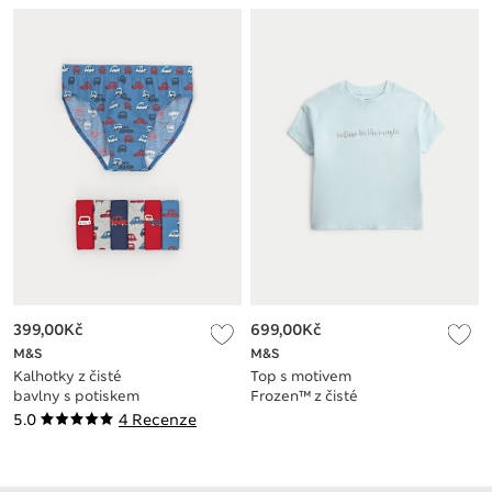
malé – 7 velké)
399,00Kč
699,00Kč
M&S
M&S
Kalhotky z čisté
Top s motivem
bavlny s potiskem
Frozen™ z čisté
aut, 7 ks v balení (2–
bavlny (2–8 let)
5.0
4 Recenze
8 let)