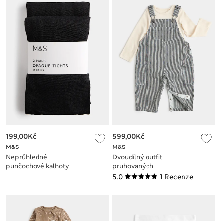
199,00Kč
599,00Kč
M&S
M&S
Neprůhledné
Dvoudílný outfit
punčochové kalhoty
pruhovaných
60 DEN, 2 kusy v
kapsáčů s laclem, ze
5.0
1 Recenze
balení (6–16 let)
sypkoviny (0-3 roky)