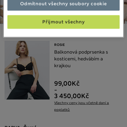
Odmítnout všechny soubory cookie
Přijmout všechny
Vyberte si své položky:
ROSIE
Balkonová podprsenka s
kosticemi, hedvábím a
krajkou
99,00Kč
-
3 450,00Kč
Všechny ceny jsou včetně daní a
poplatků