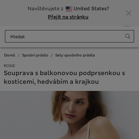
20% sleva na dámské nad 799 Kč
Navštěvujete z
United States?
Přejít na stránku
Nabídka
Přihlášení
Uloženo
Košík
Domů
Spodní prádlo
Sety spodního prádla
ROSIE
Souprava s balkonovou podprsenkou s
kosticemi, hedvábím a krajkou