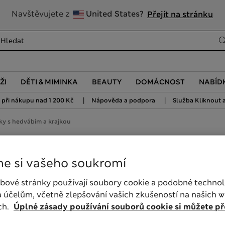
20% sleva na dámské nad 799 Kč
Navštěvujete z
United States?
Přejít na stránku
ŽI
DĚTI & MIMINKA
BEAUTY
DOMÁCNOST
NABÍD
|
|
při nákupu nad 1 200 Kč
Nápověda a podpora
Služba Kliknout a
tky s hedvábím a krajkou
ábím a krajkou
e si vašeho soukromí
bové stránky používají soubory cookie a podobné technol
 účelům, včetně zlepšování vašich zkušeností na našich 
ch.
Úplné zásady používání souborů cookie si můžete pře