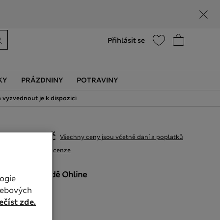
Nápověda
Vyhledat prodejnu
Přihlásit se
KY
PRÁZDNINY
POTRAVINY
 vyzvednout je k dispozici
529,00Kč
Všechny ceny jsou včetně daní a poplatků
21 Recenze
BARVA:
Bledě Ohline
ogie
Vyprodáno
webových
číst zde.