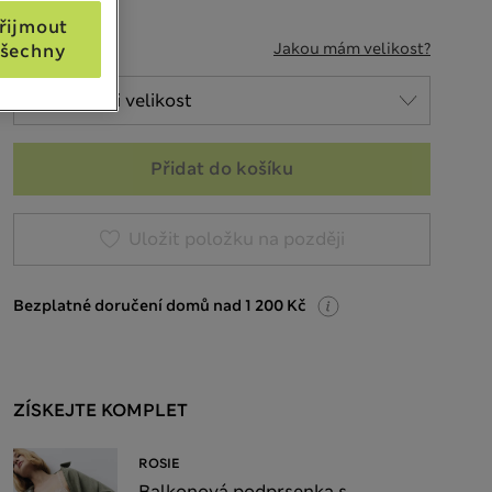
řijmout
VELIKOST
Jakou mám velikost?
šechny
Přidat do košíku
Uložit položku na později
Bezplatné doručení domů nad 1 200 Kč
ZÍSKEJTE KOMPLET
ROSIE
Balkonová podprsenka s