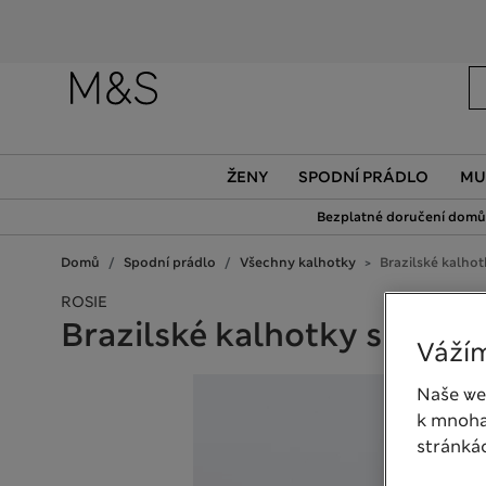
ŽENY
SPODNÍ PRÁDLO
MU
Bezplatné doručení domů 
Domů
Spodní prádlo
Všechny kalhotky
Brazilské kalho
ROSIE
Brazilské kalhotky s hedv
Vážím
Naše we
k mnoha
stránká