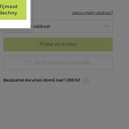
řijmout
VELIKOST
šechny
Jakou mám velikost?
Přidat do košíku
Uložit položku na později
Bezplatné doručení domů nad 1 200 Kč