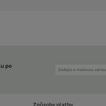
ku po
Způsoby platby