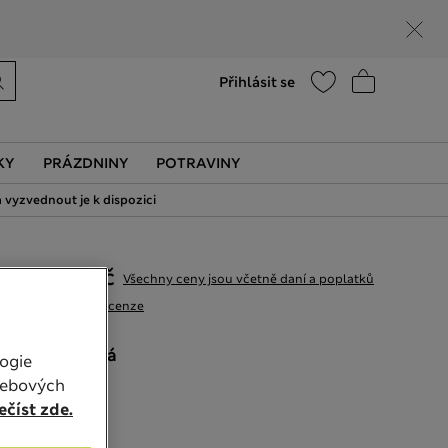
Nápověda
Vyhledat prodejnu
Přihlásit se
KY
PRÁZDNINY
POTRAVINY
 vyzvednout je k dispozici
599,00Kč
Všechny ceny jsou včetně daní a poplatků
13 Recenze
BARVA:
Šedá
ogie
Vyprodáno
webových
číst zde.