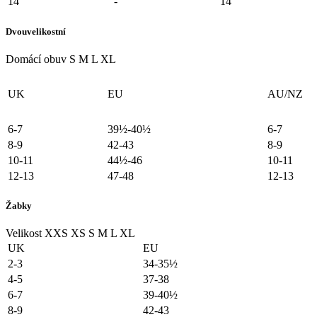
14
-
14
Dvouvelikostní
Domácí obuv
S
M
L
XL
UK
EU
AU/NZ
6-7
39½-40½
6-7
8-9
42-43
8-9
10-11
44½-46
10-11
12-13
47-48
12-13
Žabky
Velikost
XXS
XS
S
M
L
XL
UK
EU
2-3
34-35½
4-5
37-38
6-7
39-40½
8-9
42-43