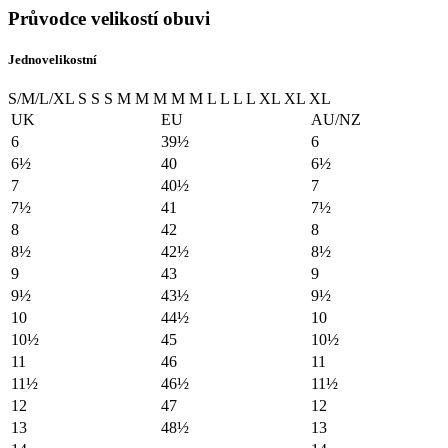
Průvodce velikostí obuvi
Jednovelikostní
S/M/L/XL
S
S
S
M
M
M
M
M
L
L
L
L
XL
XL
XL
UK
EU
AU/NZ
6
39½
6
6½
40
6½
7
40½
7
7½
41
7½
8
42
8
8½
42½
8½
9
43
9
9½
43½
9½
10
44½
10
10½
45
10½
11
46
11
11½
46½
11½
12
47
12
13
48½
13