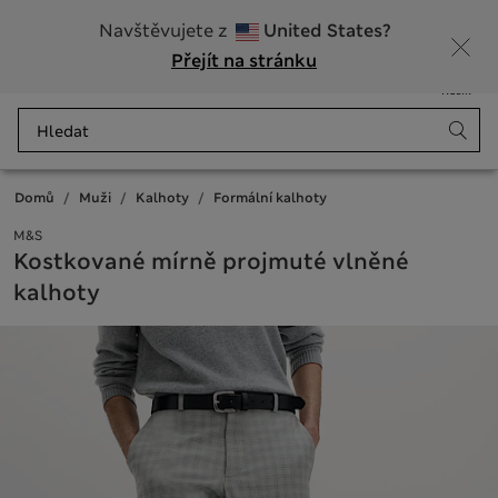
Zaregistrujte se a získejte 10% slevu na svůj první nákup
Navštěvujete z
United States?
Přejít na stránku
Nabídka
Přihlášení
Uloženo
Košík
Domů
Muži
Kalhoty
Formální kalhoty
M&S
Kostkované mírně projmuté vlněné
kalhoty