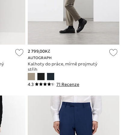
2 799,00Kč
AUTOGRAPH
ný
Kalhoty do práce, mírně projmutý
střih
4.3
71 Recenze