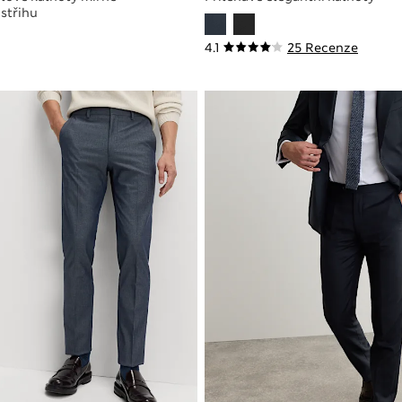
střihu
4.1
25 Recenze