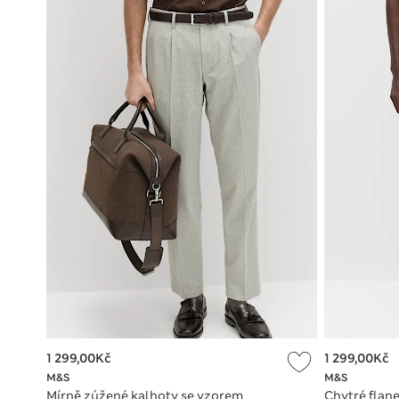
1 299,00Kč
1 299,00Kč
M&S
M&S
Mírně zúžené kalhoty se vzorem
Chytré flan