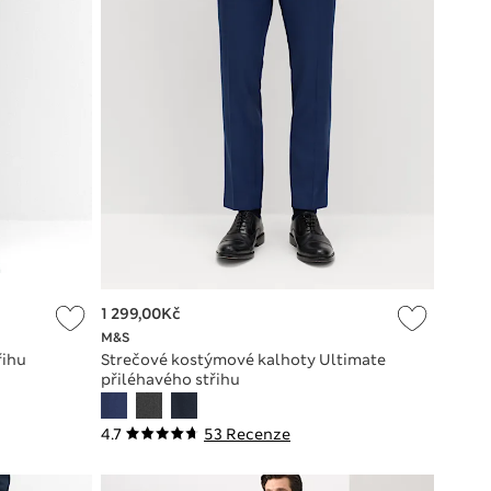
1 299,00Kč
M&S
řihu
Strečové kostýmové kalhoty Ultimate
přiléhavého střihu
4.7
53 Recenze