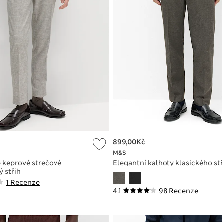
899,00Kč
M&S
 keprové strečové
Elegantní kalhoty klasického st
ý střih
1 Recenze
4.1
98 Recenze