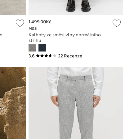
1 499,00Kč
M&S
é
Kalhoty ze směsi vlny normálního
střihu
3.6
22 Recenze