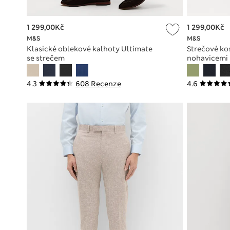
1 299,00Kč
1 299,00Kč
M&S
M&S
Klasické oblekové kalhoty Ultimate
Strečové ko
se strečem
nohavicemi
4.3
608 Recenze
4.6