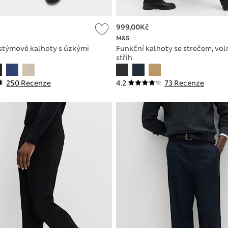
999,00Kč
M&S
stýmové kalhoty s úzkými
Funkční kalhoty se strečem, vol
střih
250 Recenze
4.2
73 Recenze