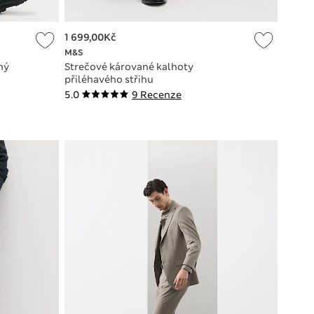
1 699,00Kč
M&S
ný
Strečové kárované kalhoty
přiléhavého střihu
5.0
9 Recenze