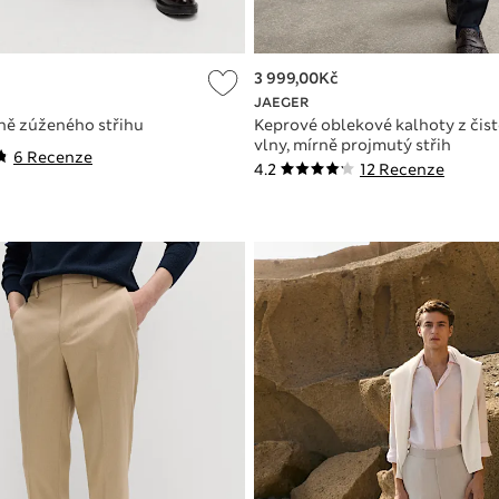
3 999,00Kč
JAEGER
ně zúženého střihu
Keprové oblekové kalhoty z čist
vlny, mírně projmutý střih
6 Recenze
4.2
12 Recenze