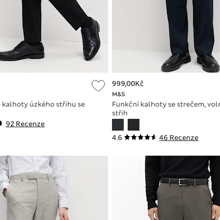
999,00Kč
M&S
kalhoty úzkého střihu se
Funkční kalhoty se strečem, vol
střih
92 Recenze
4.6
46 Recenze