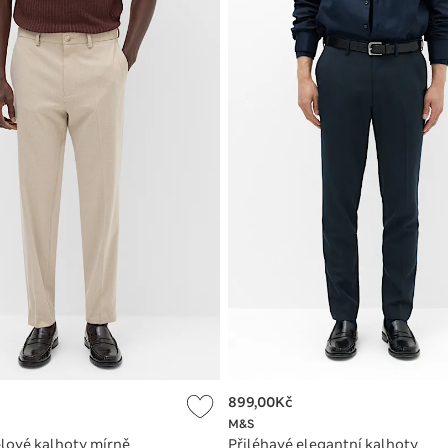
899,00Kč
M&S
elové kalhoty mírně
Přiléhavé elegantní kalhoty