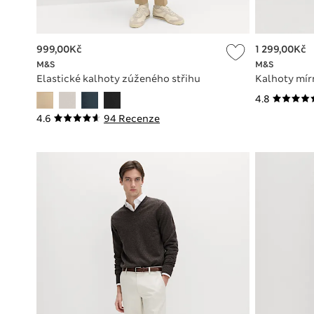
999,00Kč
1 299,00Kč
M&S
M&S
Elastické kalhoty zúženého střihu
Kalhoty mír
4.8
4.6
94 Recenze