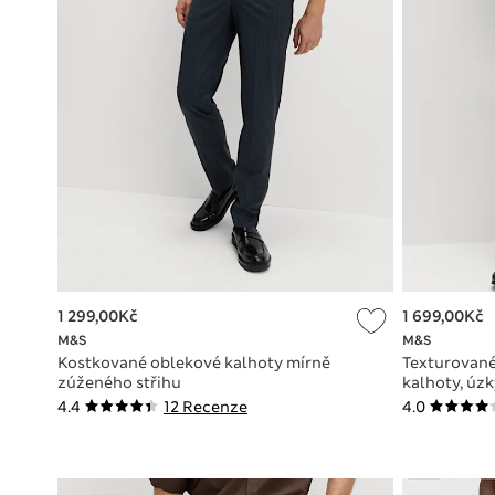
1 299,00Kč
1 699,00Kč
M&S
M&S
Kostkované oblekové kalhoty mírně
Texturované
zúženého střihu
kalhoty, úzk
4.4
12 Recenze
4.0