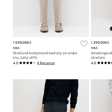
1 699,00Kč
1 299,00Kč
M&S
M&S
Strečové kostýmové kalhoty ze směsi
Smokingové 
lnu, úzký střih
strečem
4.0
4 Recenze
4.6