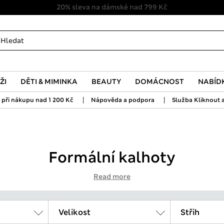
20% sleva na dámské nad 799 Kč
ŽI
DĚTI & MIMINKA
BEAUTY
DOMÁCNOST
NABÍD
|
|
při nákupu nad 1 200 Kč
Nápověda a podpora
Služba Kliknout a
Formální kalhoty
Read more
Velikost
Střih