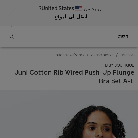
רוצה לקבל 10% הנחה? הצטרפות ל-Sparks מזכה בהנחה זו ובהטבות בלעדיות נוספות
زيارة من
United States?
انتقل إلى الموقع
תַפרִיט
התחבר
נשמר
סל קניות
עמוד הבית
הלבשה תחתונה
סטי הלבשה תחתונה
B BY BOUTIQUE
Juni Cotton Rib Wired Push-Up Plunge
Bra Set A-E