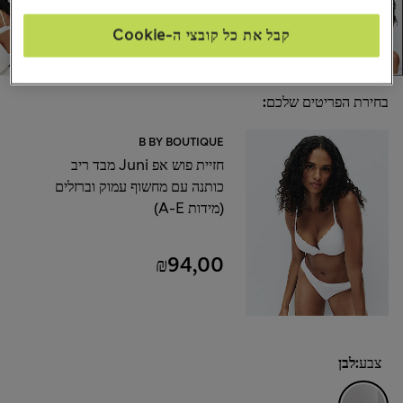
קבל את כל קובצי ה-Cookie
בחירת הפריטים שלכם:
B BY BOUTIQUE
חזיית פוש אפ Juni מבד ריב
כותנה עם מחשוף עמוק וברזלים
(מידות A-E)
₪94,00
צבע:
לבן