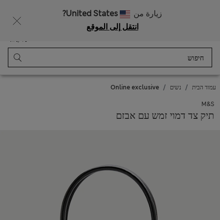
רוצה לקבל 10% הנחה? הצטרפות ל-Sparks מזכה בהנחה זו ובהטבות בלעדיות נוספות
زيارة من
United States?
انتقل إلى الموقع
תַפרִיט
התחבר
נשמר
סל קניות
עמוד הבית
נשים
Online exclusive
M&S
תיק צד דמוי זמש עם אבזם