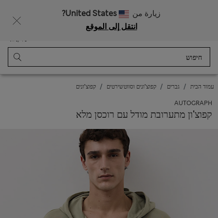
רוצה לקבל 10% הנחה? הצטרפות ל-Sparks מזכה בהנחה זו ובהטבות בלעדיות נוספות
زيارة من
United States?
انتقل إلى الموقع
תַפרִיט
התחבר
נשמר
סל קניות
עמוד הבית
גברים
קפוצ'ונים וסווטשירטים
קפוצ'ונים
AUTOGRAPH
קפוצ'ון מתערובת מודל עם רוכסן מלא