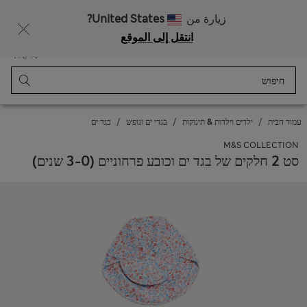
רוצה לקבל 10% הנחה? הצטרפות ל-Sparks מזכה בהנחה זו ובהטבות בלעדיות נוספות
زيارة من
United States?
انتقل إلى الموقع
תַפרִיט
התחבר
נשמר
סל קניות
עמוד הבית
ילדים וילדות & תינוקות
בגדי ים ונופש
בגד ים
M&S COLLECTION
סט 2 חלקים של בגד ים וכובע פרחוניים (0-‏3 שנים)