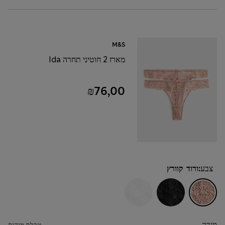
M&S
מארז 2 חוטיני תחרה Ida
₪76,00
צבע:
ורוד קוורץ
מידה
טבלת מידות