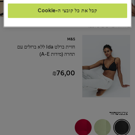
קבל את כל קובצי ה-Cookie
בחירת הפריטים שלכם:
M&S
חזיית ברלט Ida ללא ברזלים עם
תחרה (מידות A-E)
₪76,00
צבע:
שחור