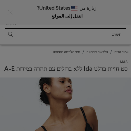
רוצה לקבל 10% הנחה? הצטרפות ל-Sparks מזכה בהנחה זו ובהטבות בלעדיות נוספות
زيارة من
United States?
انتقل إلى الموقع
תַפרִיט
התחבר
נשמר
סל קניות
עמוד הבית
הלבשה תחתונה
סטי הלבשה תחתונה
M&S
סט חזיית ברלט Ida ללא ברזלים עם תחרה במידות A-E