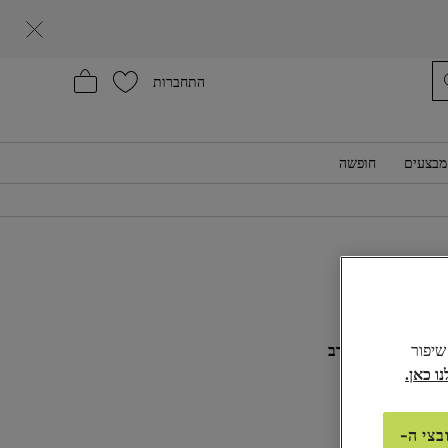
עזרה
התחברות
מבצעים
חופשה
₪220,0
ע:
לל שיפור
כחול נייבי מעורב
בצי ה-