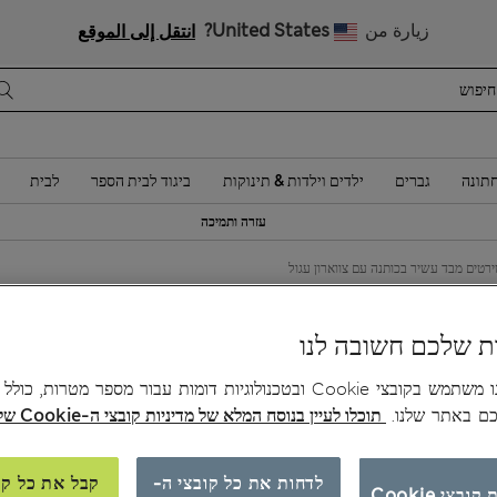
 10% הנחה? הצטרפות ל-Sparks מזכה בהנחה זו ובהטבות בלעדיות נוספות
زيارة من
United States?
انتقل إلى الموقع
תונה
גברים
ילדים וילדות & תינוקות
ביגוד לבית הספר
לבית
עזרה ותמיכה
0
ת שלכם חשובה לנו
צב
האתר שלנו משתמש בקובצי Cookie ובטכנולוגיות דומות עבור מספר מטרות, כו
כם באתר שלנו.
תוכלו לעיין בנוסח המלא של מדיניות קובצי ה-Cookie שלנו כאן.
לדחות את כל קובצי ה-
קבל את כל קו
ובצי Cookie