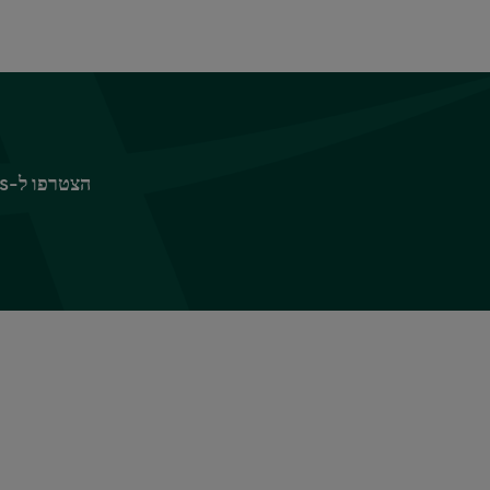
הצטרפו ל-Sparks כדי ליהנות מפינוקים ומהטבות, החל ב-10% הנחה על ביגוד וציוד לבית