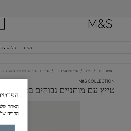
נשים
הלבשה תח
עמוד הבית
נשים
טייץ ומכנסי ריצה
טייץ
טייץ עם מותניים גבוהים במר
M&S COLLECTION
טייץ עם מותניים גבוהים במראה עו
הפרטיו
החוויה של