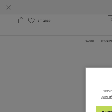
עזרה
התחברות
מבצעים
חופשה
₪155,0
ע:
חום
לל שיפור
ל מהמלאי