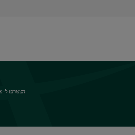
הצטרפו ל-Sparks כדי ליהנות מפינוקים ומהטבות, החל ב-10% הנחה על ביגוד וציוד לבית