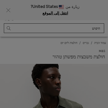
زيارة من
United States?
انتقل إلى الموقع
תַפרִיט
התחבר
נשמר
סל קניות
עמוד הבית
גברים
חולצות ליום יום
M&S
חולצת משבצות מפשתן טהור