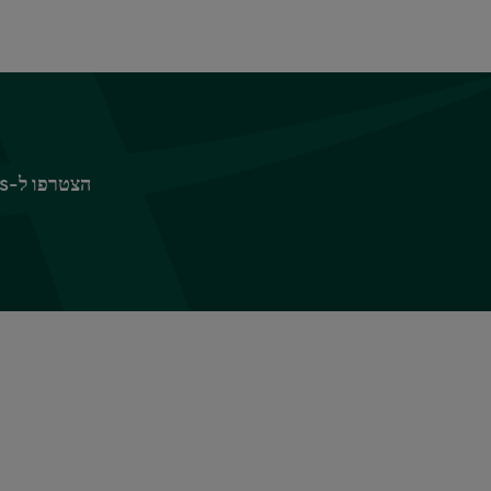
הצטרפו ל-Sparks כדי ליהנות מפינוקים ומהטבות, החל ב-10% הנחה על ביגוד וציוד לבית