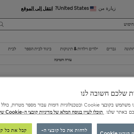
 10% הנחה? הצטרפות ל-Sparks מזכה בהנחה זו ובהטבות בלעדיות נוספות
زيارة من
United States?
انتقل إلى الموقع
תונה
גברים
ילדים וילדות & תינוקות
ביגוד לבית הספר
לבית
עזרה ותמיכה
0
ה
ת שלכם חשובה לנו
צב
האתר שלנו משתמש בקובצי Cookie ובטכנולוגיות דומות עבור מספר מטרות, כו
כם באתר שלנו.
תוכלו לעיין בנוסח המלא של מדיניות קובצי ה-Cookie שלנו כאן.
לדחות את כל קובצי ה-
קבל את כל קו
ובצי Cookie