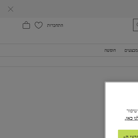
עזרה
התחברות
מבצעים
חופשה
₪395,0
ע:
שחור
לל שיפור
ל מהמלאי
בצי ה-