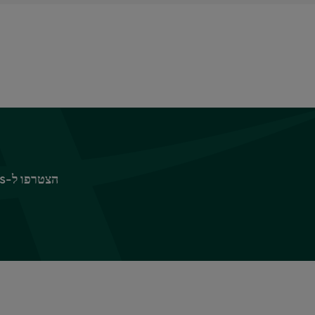
הצטרפו ל-Sparks כדי ליהנות מפינוקים ומהטבות, החל ב-10% הנחה על ביגוד וציוד לבית