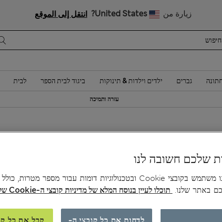
زيارة من
United States?
انتقل إلى الموقع
תונה
גברים
ילדים וילדות & תינוקות
ביגוד לבית הספר
לבית
עזרה ותמיכה
0
ת שלכם חשובה לנו
צב
האתר שלנו משתמש בקובצי Cookie ובטכנולוגיות דומות עבור מספר מטרות, כו
אז
כם באתר שלנו.
תוכלו לעיין בנוסח המלא של מדיניות קובצי ה-Cookie שלנו כאן.
לדחות את כל קובצי ה-
קבל את כל קו