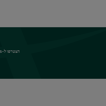
הצטרפו ל-Sparks כדי ליהנות מפינוקים ומהטבות, החל ב-10% הנחה על ביגוד וציוד לבית