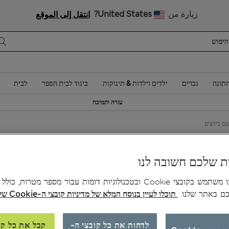
 10% הנחה? הצטרפות ל-Sparks מזכה בהנחה זו ובהטבות בלעדיות נוספות
زيارة من
United States?
انتقل إلى الموقع
תונה
גברים
ילדים וילדות & תינוקות
ביגוד לבית הספר
לבית
עזרה ותמיכה
ם כיווצים
0
ת שלכם חשובה לנו
צב
האתר שלנו משתמש בקובצי Cookie ובטכנולוגיות דומות עבור מספר מטרות, כו
כם באתר שלנו.
תוכלו לעיין בנוסח המלא של מדיניות קובצי ה-Cookie שלנו כאן.
לדחות את כל קובצי ה-
קבל את כל קו