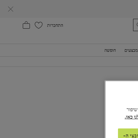
עזרה
התחברות
מבצעים
חופשה
₪365,0
ע:
צהוב אפרפר
לל שיפור
בצי ה-