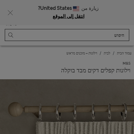
רוצה לקבל 10% הנחה? הצטרפות ל-Sparks מזכה בהנחה זו ובהטבות בלעדיות נוספות
زيارة من
United States?
انتقل إلى الموقع
תַפרִיט
התחבר
נשמר
סל קניות
עמוד הבית
לבית
וילונות – מוכנים מראש
M&S
וילונות קפלים דקים מבד בוקלה