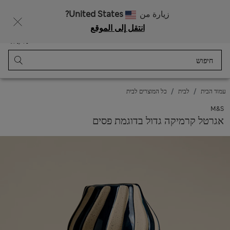
רוצה לקבל 10% הנחה? הצטרפות ל-Sparks מזכה בהנחה זו ובהטבות בלעדיות נוספות
زيارة من
United States?
انتقل إلى الموقع
תַפרִיט
התחבר
נשמר
סל קניות
עמוד הבית
לבית
כל המוצרים לבית
M&S
אגרטל קרמיקה גדול בדוגמת פסים