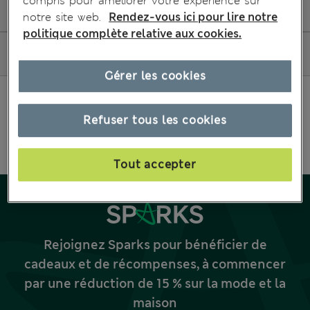
compris pour améliorer votre expérience sur
Modification de ma commande
notre site web.
Rendez-vous ici pour lire notre
politique complète relative aux cookies.
Comment faire des achats
Gérer les cookies
Refuser tous les cookies
Tout accepter
Rejoignez Sparks pour bénéficier de
cadeaux et de récompenses, à commencer
par une réduction de 15 % sur la mode et la
maison