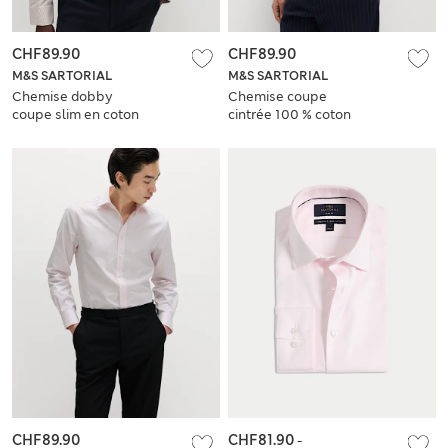
CHF89.90
CHF89.90
M&S SARTORIAL
M&S SARTORIAL
Chemise dobby
Chemise coupe
coupe slim en coton
cintrée 100 % coton
égyptien
satin de qualité
supérieure
CHF89.90
CHF81.90
-