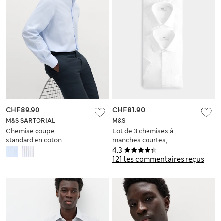
CHF89.90
CHF81.90
M&S SARTORIAL
M&S
Chemise coupe
Lot de 3 chemises à
standard en coton
manches courtes,
de qualité
coupe cintrée,
4.3
supérieure à rayures
entretien facile
121 les commentaires reçus