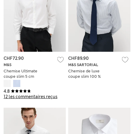
CHF72.90
CHF89.90
M&S
M&S SARTORIAL
Chemise Ultimate
Chemise de luxe
coupe slim 5 cm
coupe slim 100 %
plus courte en
coton à rayures
coton, sans
4.8
repassage
12 les commentaires reçus