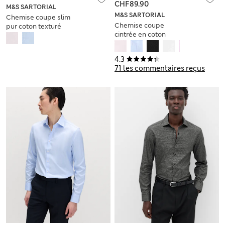
CHF89.90
M&S SARTORIAL
M&S SARTORIAL
Chemise coupe slim
Chemise coupe
pur coton texturé
cintrée en coton
sergé de qualité
supérieure
4.3
71 les commentaires reçus