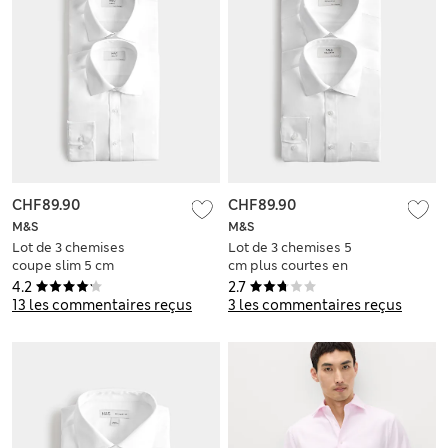
CHF89.90
CHF89.90
M&S
M&S
Lot de 3 chemises
Lot de 3 chemises 5
coupe slim 5 cm
cm plus courtes en
plus courtes à
coton mélangé
4.2
2.7
manches longues,
13 les commentaires reçus
3 les commentaires reçus
repassage facile