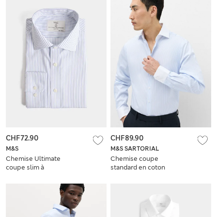
CHF72.90
CHF89.90
M&S
M&S SARTORIAL
Chemise Ultimate
Chemise coupe
coupe slim à
standard en coton
rayures, sans
égyptien à col
repassage
contrasté