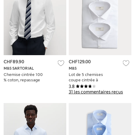
CHF89.90
CHF129.00
M&S SARTORIAL
M&S
Chemise cintrée 100
Lot de 5 chemises
% coton, repassage
coupe cintrée à
facile
manches longues,
3.8
repassage facile
31 les commentaires reçus