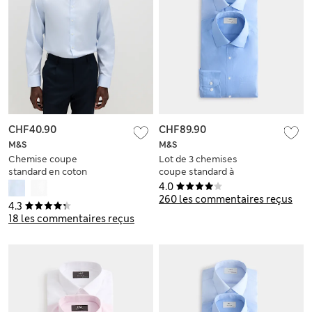
CHF40.90
CHF89.90
M&S
M&S
Chemise coupe
Lot de 3 chemises
standard en coton
coupe standard à
mélangé sans
manches longues,
4.0
repassage
repassage facile
260 les commentaires reçus
4.3
18 les commentaires reçus