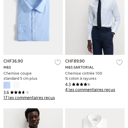
CHF36.90
CHF89.90
M&S
M&S SARTORIAL
Chemise coupe
Chemise cintrée 100
standard 5 cm plus
% coton à rayures
courte en coton
4.3
mélangé
4 les commentaires reçus
3.6
17 les commentaires reçus