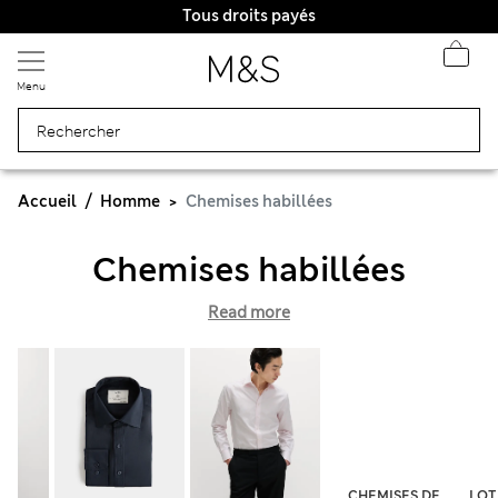
Tous droits payés
Menu
Accueil
Homme
Chemises habillées
Chemises habillées
Read more
CHEMISES DE
LOT