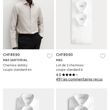
CHF89.90
CHF89.90
M&S SARTORIAL
M&S
Chemise dobby
Lot de 3 chemises
coupe standard en
coupe standard à
coton égyptien
manches longues,
4.0
repassage facile
491 les commentaires reçus