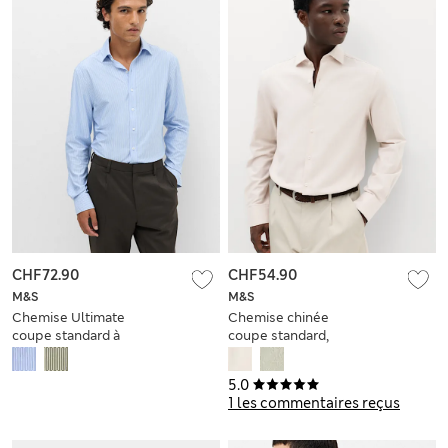
CHF72.90
CHF54.90
M&S
M&S
Chemise Ultimate
Chemise chinée
coupe standard à
coupe standard,
rayures, sans
repassage facile
repassage
5.0
1 les commentaires reçus