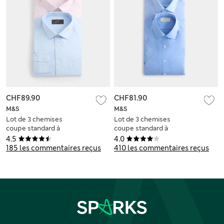
CHF89.90
CHF81.90
M&S
M&S
Lot de 3 chemises
Lot de 3 chemises
coupe standard à
coupe standard à
manches longues,
manches courtes,
4.5
4.0
repassage facile
repassage facile
185 les commentaires reçus
410 les commentaires reçus