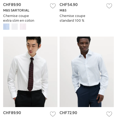
CHF89.90
CHF54.90
M&S SARTORIAL
M&S
Chemise coupe
Chemise coupe
extra slim en coton
standard 100 %
sergé de qualité
coton à motif
supérieure
texturé
CHF89.90
CHF72.90