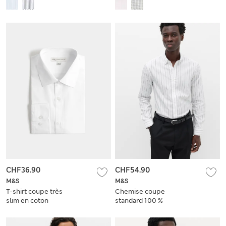
coton à rayures
coton à carreaux
CHF36.90
CHF54.90
M&S
M&S
T-shirt coupe très
Chemise coupe
slim en coton
standard 100 %
mélangé
coton à rayures