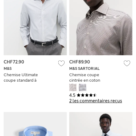
CHF72.90
CHF89.90
M&S
M&S SARTORIAL
Chemise Ultimate
Chemise coupe
coupe standard à
cintrée en coton
rayures, sans
texturé de qualité
repassage
supérieure,
4.5
repassage facile
2 les commentaires reçus