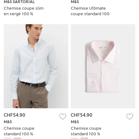
M&S SARTORIAL
M&S
Chemise coupe slim
Chemise Ultimate
en sergé 100 %
coupe standard 100
coton de luxe
% coton à rayures
sans repassage
CHF54.90
CHF54.90
M&S
M&S
Chemise coupe
Chemise coupe
standard 100 %
standard 100 %