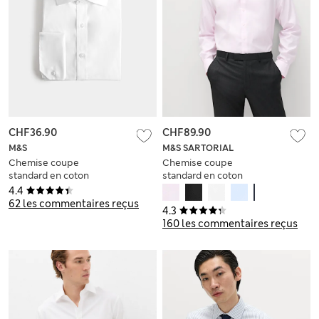
CHF36.90
CHF89.90
M&S
M&S SARTORIAL
Chemise coupe
Chemise coupe
standard en coton
standard en coton
mélangé à poignets
sergé de première
4.4
mousquetaires
qualité
62 les commentaires reçus
4.3
160 les commentaires reçus