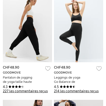
CHF48.90
CHF48.90
GOODMOVE
GOODMOVE
Pantalon de jogging
Leggings de yoga
de yoga taille haute
Go Balance de
style sarouel
grossesse
4.3
4.5
227 les commentaires reçus
214 les commentaires reçus