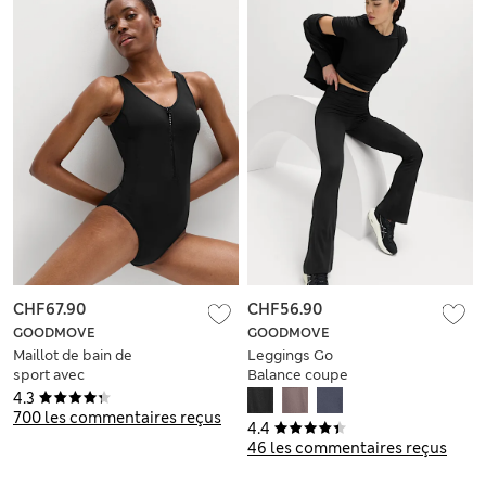
CHF67.90
CHF56.90
GOODMOVE
GOODMOVE
Maillot de bain de
Leggings Go
sport avec
Balance coupe
fermeture à glissière
évasée à revers à la
4.3
taille
700 les commentaires reçus
4.4
46 les commentaires reçus