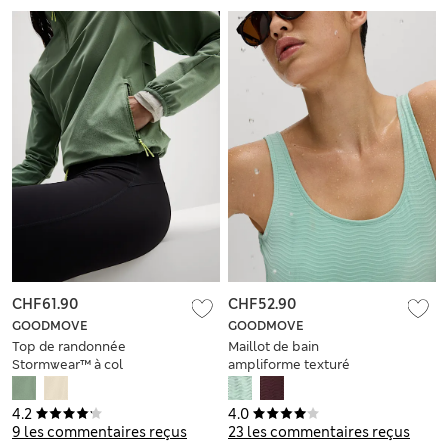
CHF61.90
CHF52.90
GOODMOVE
GOODMOVE
Top de randonnée
Maillot de bain
Stormwear™ à col
ampliforme texturé
cheminée demi-
dos rond, effet
zippé
ventre plat
4.2
4.0
9 les commentaires reçus
23 les commentaires reçus