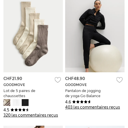
CHF21.90
CHF48.90
GOODMOVE
GOODMOVE
Lot de 5 paires de
Pantalon de jogging
chaussettes
de yoga Go Balance
matelassées en
à ourlet resserré
4.6
coton
403 les commentaires reçus
4.5
320 les commentaires reçus