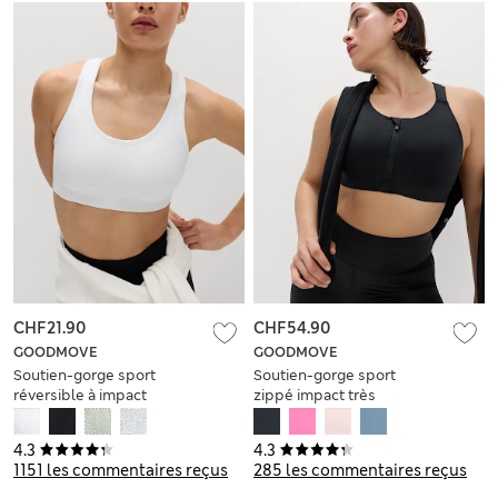
CHF21.90
CHF54.90
GOODMOVE
GOODMOVE
Soutien-gorge sport
Soutien-gorge sport
réversible à impact
zippé impact très
moyen sans couture
élevé sans armature,
bonnets A à GG
4.3
4.3
1151 les commentaires reçus
285 les commentaires reçus