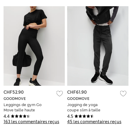
CHF52.90
CHF61.90
GOODMOVE
GOODMOVE
Leggings de gym Go
Jogging de yoga
Move taille haute
coupe slim à taille
7/8
haute et ourlets
4.4
4.5
resserrés
163 les commentaires reçus
45 les commentaires reçus