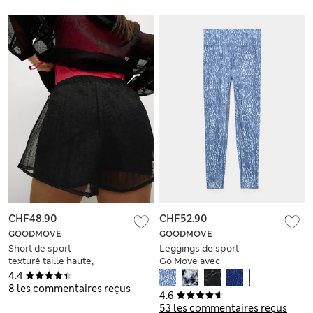
CHF48.90
CHF52.90
GOODMOVE
GOODMOVE
Short de sport
Leggings de sport
texturé taille haute,
Go Move avec
effet superposé
imprimé
4.4
8 les commentaires reçus
4.6
53 les commentaires reçus