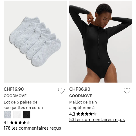
CHF16.90
CHF86.90
GOODMOVE
GOODMOVE
Lot de 5 paires de
Maillot de bain
socquettes en coton
ampliforme à
manches longues en
4.3
Scuba
53 les commentaires reçus
4.1
178 les commentaires reçus