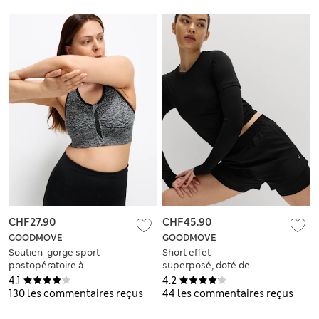
CHF27.90
CHF45.90
GOODMOVE
GOODMOVE
Soutien-gorge sport
Short effet
postopératoire à
superposé, doté de
maintien moyen,
la technologie
4.1
4.2
bonnets S à XL
Stormwear™
130 les commentaires reçus
44 les commentaires reçus