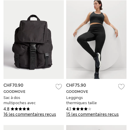
CHF70.90
CHF75.90
GOODMOVE
GOODMOVE
Sac à dos
Leggings
multipoches avec
thermiques taille
cordon
haute doublés en
4.8
4.1
polaire
16 les commentaires reçus
15 les commentaires reçus