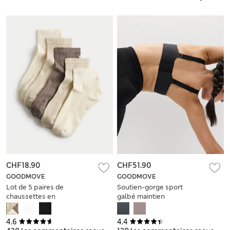
CHF18.90
CHF51.90
GOODMOVE
GOODMOVE
Lot de 5 paires de
Soutien-gorge sport
chaussettes en
galbé maintien
coton matelassées
optimal bonnets A à
hauteur cheville
H
4.6
4.4