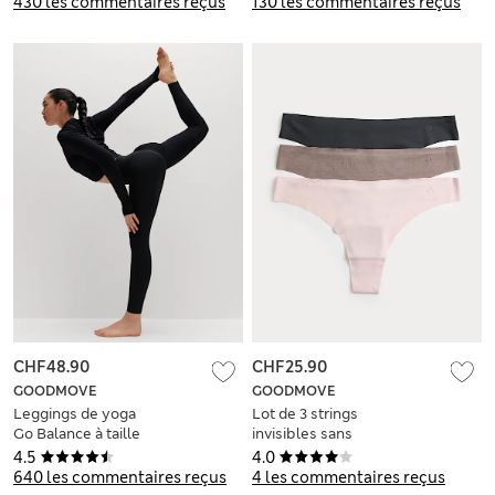
430 les commentaires reçus
130 les commentaires reçus
CHF48.90
CHF25.90
GOODMOVE
GOODMOVE
Leggings de yoga
Lot de 3 strings
Go Balance à taille
invisibles sans
croisée
coutures
4.5
4.0
apparentes
640 les commentaires reçus
4 les commentaires reçus