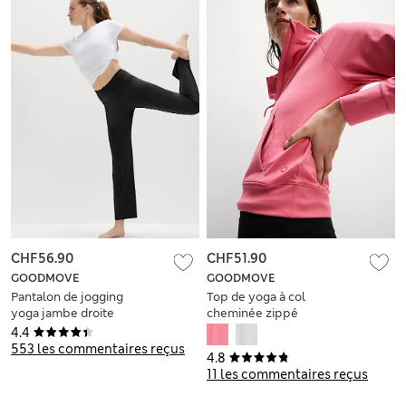
CHF56.90
CHF51.90
GOODMOVE
GOODMOVE
Pantalon de jogging
Top de yoga à col
yoga jambe droite
cheminée zippé
Go Balance
4.4
553 les commentaires reçus
4.8
11 les commentaires reçus