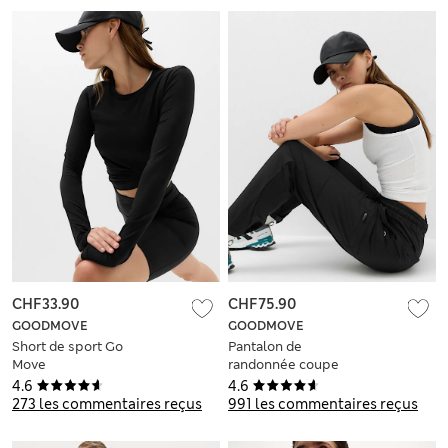
CHF33.90
CHF75.90
GOODMOVE
GOODMOVE
Short de sport Go
Pantalon de
Move
randonnée coupe
fuselée, doté de la
4.6
4.6
technologie
273 les commentaires reçus
991 les commentaires reçus
Stormwear™