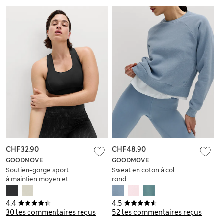
CHF32.90
CHF48.90
GOODMOVE
GOODMOVE
Soutien-gorge sport
Sweat en coton à col
à maintien moyen et
rond
gel effet seconde
peau
4.4
4.5
30 les commentaires reçus
52 les commentaires reçus