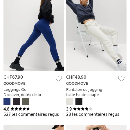
CHF67.90
CHF48.90
GOODMOVE
GOODMOVE
Leggings Go
Pantalon de jogging
Discover, dotés de la
taille haute coupe
technologie
fuselée en coton à
Stormwear™
cheville resserrée
4.8
3.9
527 les commentaires reçus
28 les commentaires reçus