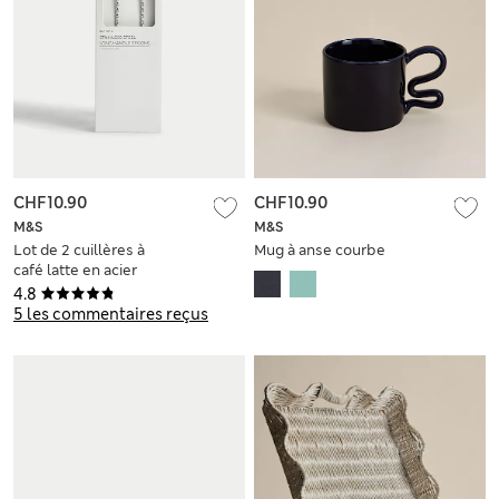
CHF10.90
CHF10.90
M&S
M&S
Lot de 2 cuillères à
Mug à anse courbe
café latte en acier
inoxydable
4.8
5 les commentaires reçus