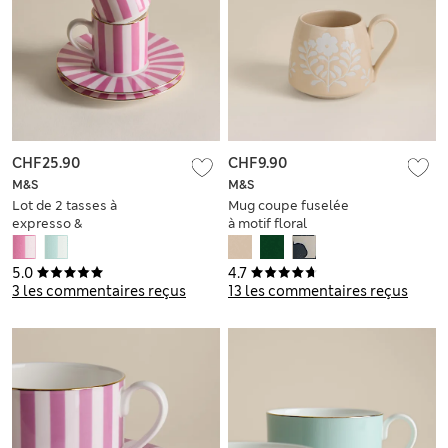
CHF25.90
CHF9.90
M&S
M&S
Lot de 2 tasses à
Mug coupe fuselée
expresso &
à motif floral
soucoupes en
porcelaine à rayures
5.0
4.7
3 les commentaires reçus
13 les commentaires reçus