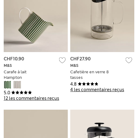
CHF10.90
CHF27.90
M&S
M&S
Carafe à lait
Cafetière en verre 8
Hampton
tasses
4.8
4 les commentaires reçus
5.0
12 les commentaires reçus