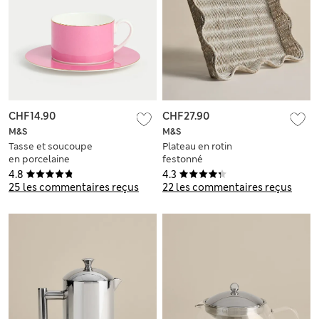
CHF14.90
CHF27.90
M&S
M&S
Tasse et soucoupe
Plateau en rotin
en porcelaine
festonné
4.8
4.3
25 les commentaires reçus
22 les commentaires reçus