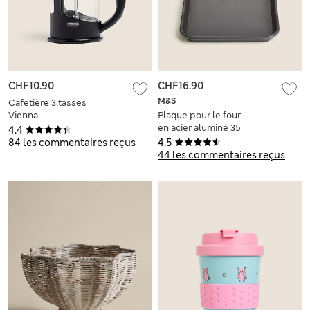
CHF10.90
CHF16.90
M&S
Cafetière 3 tasses
Vienna
Plaque pour le four
en acier aluminé 35
4.4
cm
84 les commentaires reçus
4.5
44 les commentaires reçus