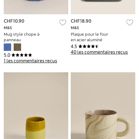
CHF10.90
CHF18.90
M&S
M&S
Mug style chope à
Plaque pour le four
panneau
en acier aluminé
39cm
4.5
40 les commentaires reçus
5.0
1 les commentaires reçus