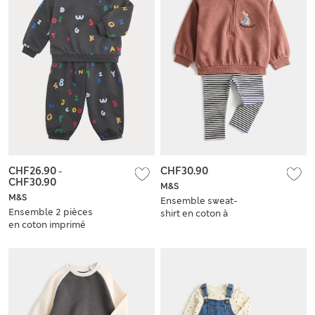
CHF26.90
-
CHF30.90
CHF30.90
M&S
M&S
Ensemble sweat-
Ensemble 2 pièces
shirt en coton à
en coton imprimé
motif Peter Rabbit™
(jusqu’au 5 ans)
(jusqu’au 3 ans)