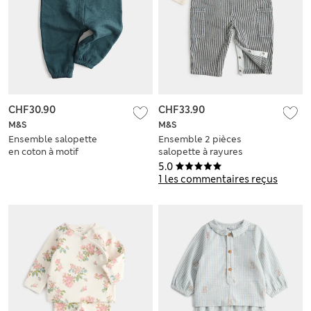
CHF30.90
CHF33.90
M&S
M&S
Ensemble salopette
Ensemble 2 pièces
en coton à motif
salopette à rayures
dinosaure (jusqu’au
(jusqu’au 3 ans)
5.0
3 ans)
1 les commentaires reçus