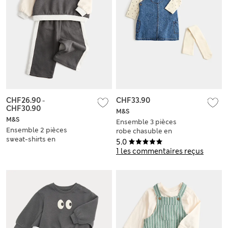
CHF26.90
-
CHF33.90
CHF30.90
M&S
M&S
Ensemble 3 pièces
Ensemble 2 pièces
robe chasuble en
sweat-shirts en
jean de coton avec
5.0
coton (jusqu’au 5
collants (jusqu’au 3
1 les commentaires reçus
ans)
ans)