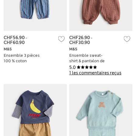
CHF56.90
-
CHF26.90
-
CHF60.90
CHF30.90
M&S
M&S
Ensemble 3 pièces
Ensemble sweat-
100 % coton
shirt & pantalon de
(jusqu’au 5 ans)
jogging en jersey
5.0
(jusqu’au 5 ans)
1 les commentaires reçus