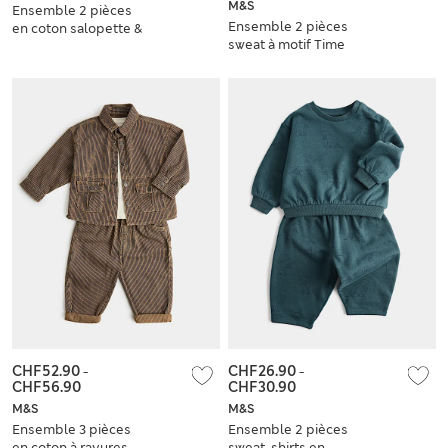
M&S
Ensemble 2 pièces
Ensemble 2 pièces
en coton salopette &
sweat à motif Time
sweat-shirt
For Fun (jusqu’au 5
(jusqu’au 3 ans)
ans)
CHF52.90
-
CHF26.90
-
CHF56.90
CHF30.90
M&S
M&S
Ensemble 3 pièces
Ensemble 2 pièces
en coton à rayures
sweat-shirts en