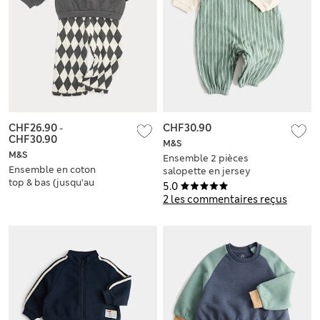
CHF26.90
-
CHF30.90
CHF30.90
M&S
M&S
Ensemble 2 pièces
Ensemble en coton
salopette en jersey
top & bas (jusqu’au
100 % coton
5.0
5 ans)
(jusqu’au 3 ans)
2 les commentaires reçus