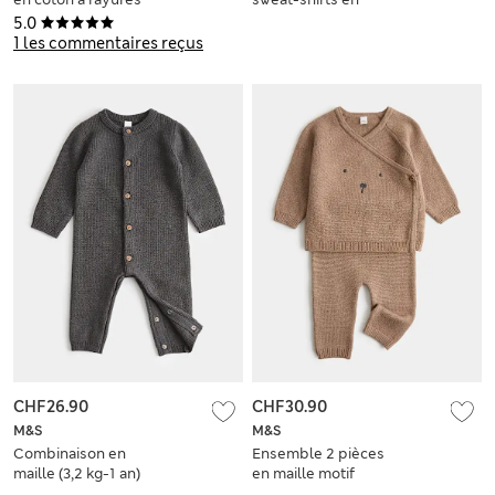
(jusqu’au 5 ans)
coton à motif
5.0
dinosaure (jusqu’au
1 les commentaires reçus
5 ans)
CHF26.90
CHF30.90
M&S
M&S
Combinaison en
Ensemble 2 pièces
maille (3,2 kg-1 an)
en maille motif
ourson (3,2 kg-12