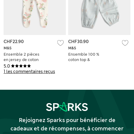
CHF22.90
CHF30.90
M&S
M&S
Ensemble 2 pièces
Ensemble 100 %
en jersey de coton
coton top &
(3,2 kg-12 mois)
pantalon à motif
5.0
ours et carreaux (3,2
1 les commentaires reçus
kg-12 mois)
Rejoignez Sparks pour bénéficier de
cadeaux et de récompenses, à commencer