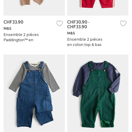
CHF33.90
CHF30.90
-
CHF33.90
M&S
M&S
Ensemble 2 pièces
Ensemble 2 pièces
Paddington™ en
en coton top & bas
maille (3,2 kg-12
(jusqu’au 5 ans)
mois)