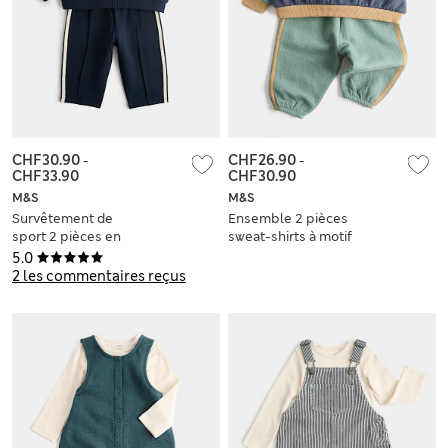
CHF30.90
-
CHF26.90
-
CHF33.90
CHF30.90
M&S
M&S
Survêtement de
Ensemble 2 pièces
sport 2 pièces en
sweat-shirts à motif
coton (jusqu’au 5
color block
5.0
ans)
(jusqu’au 5 ans)
2 les commentaires reçus