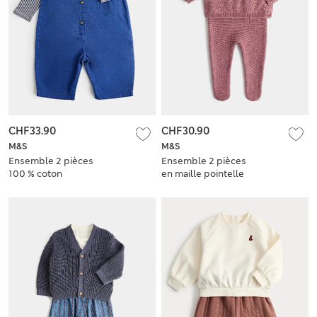
CHF33.90
CHF30.90
M&S
M&S
Ensemble 2 pièces
Ensemble 2 pièces
100 % coton
en maille pointelle
barboteuse
de coton (3,2 kg-1
boutonnée
an)
(jusqu’au 3 ans)