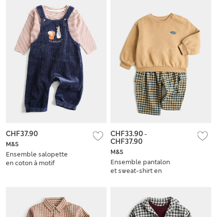
CHF37.90
CHF33.90
-
CHF37.90
M&S
M&S
Ensemble salopette
Ensemble pantalon
en coton à motif
et sweat-shirt en
Peter Rabbit™
coton à carreaux
(jusqu’au 3 ans)
(jusqu’au 5\n ans)