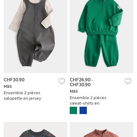
CHF30.90
CHF26.90
-
CHF30.90
M&S
M&S
Ensemble 2 pièces
Ensemble 2 pièces
salopette en jersey
sweat-shirts en
de coton à motif
coton uni (jusqu’au 5
ours (jusqu’au 3 ans)
ans)