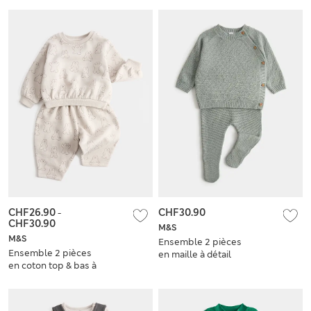
mois)
CHF26.90
-
CHF30.90
CHF30.90
M&S
M&S
Ensemble 2 pièces
Ensemble 2 pièces
en maille à détail
en coton top & bas à
couture (3,2 kg-1 an)
motif ours (jusqu’au
5 ans)