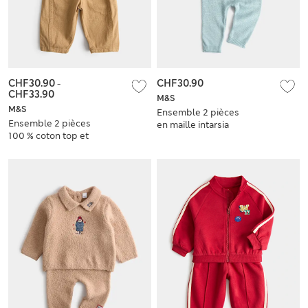
CHF30.90
-
CHF30.90
CHF33.90
M&S
M&S
Ensemble 2 pièces
Ensemble 2 pièces
en maille intarsia
100 % coton top et
motif ourson
bas (jusqu’au 5 ans)
(jusqu’au 12 mois)