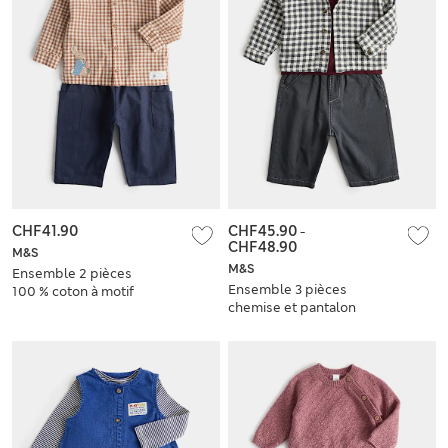
CHF41.90
CHF45.90
-
CHF48.90
M&S
M&S
Ensemble 2 pièces
Ensemble 3 pièces
100 % coton à motif
chemise et pantalon
Peter Rabbit™
100 % coton
(jusqu’au 3\n ans)
(jusqu’au 5 ans)