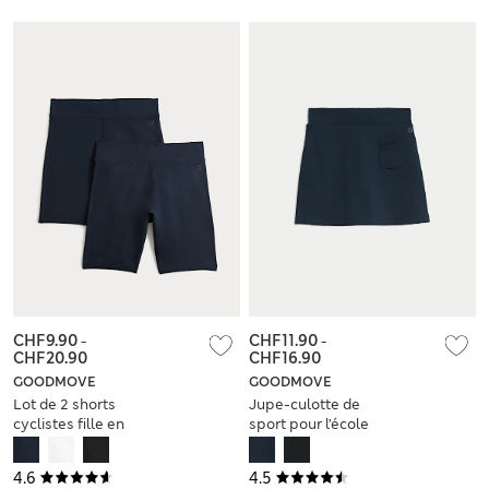
CHF9.90
-
CHF11.90
-
CHF20.90
CHF16.90
GOODMOVE
GOODMOVE
Lot de 2 shorts
Jupe-culotte de
cyclistes fille en
sport pour l’école
coton, parfaits pour
pour fille (du 2 au 16
l’école (du 2 au 16
ans)
4.6
4.5
ans)