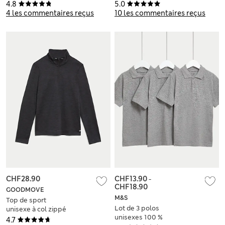
ans)
6 au 16 ans)
4.8
5.0
4 les commentaires reçus
10 les commentaires reçus
CHF28.90
CHF13.90
-
CHF18.90
GOODMOVE
M&S
Top de sport
Lot de 3 polos
unisexe à col zippé
unisexes 100 %
(du 6 au 16 ans)
4.7