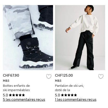
CHF67.90
CHF125.00
M&S
M&S
Bottes enfants de
Pantalon de ski uni,
ski imperméables
doté de la
(du 20,5 au 34,5)
technologie
5.0
5.0
Stormwear™ Ultra
5 les commentaires reçus
1 les commentaires reçus
(du 6 au 16 ans)