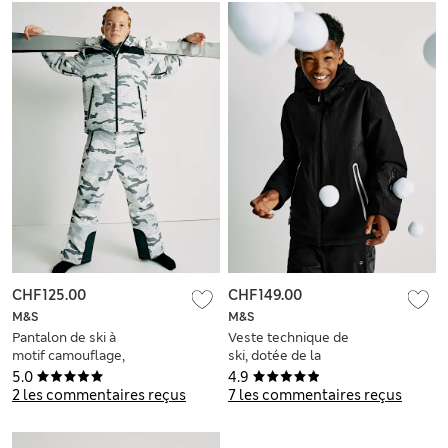
CHF125.00
CHF149.00
M&S
M&S
Pantalon de ski à
Veste technique de
motif camouflage,
ski, dotée de la
doté de la
technologie
5.0
4.9
technologie
Stormwear™ Ultra
2 les commentaires reçus
7 les commentaires reçus
Stormwear™ Ultra
(du 2 au 16 ans)
(du 6 au 16 ans)