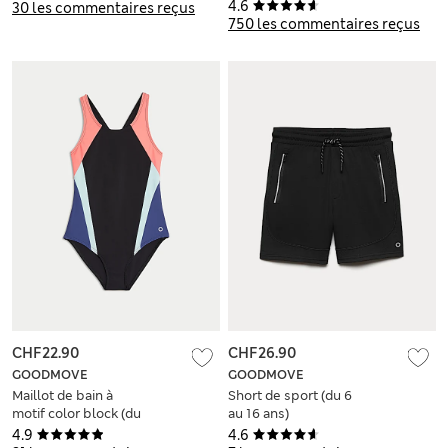
coton, parfaits pour
4.6
30 les commentaires reçus
l’école (du 2 au 16
750 les commentaires reçus
ans)
CHF22.90
CHF26.90
GOODMOVE
GOODMOVE
Maillot de bain à
Short de sport (du 6
motif color block (du
au 16 ans)
6 au 16 ans)
4.9
4.6