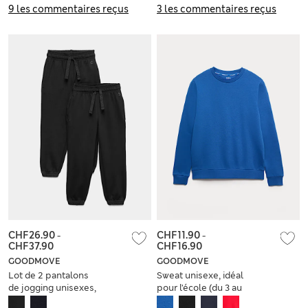
9 les commentaires reçus
3 les commentaires reçus
CHF26.90
-
CHF11.90
-
CHF37.90
CHF16.90
GOODMOVE
GOODMOVE
Lot de 2 pantalons
Sweat unisexe, idéal
de jogging unisexes,
pour l’école (du 3 au
parfaits pour l’école
16 ans)