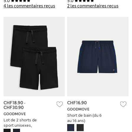
5.0
5.0
ans)
4 les commentaires reçus
2 les commentaires reçus
CHF18.90
-
CHF16.90
CHF30.90
GOODMOVE
GOODMOVE
Short de bain (du 6
Lot de 2 shorts de
au 16 ans)
sport unisexes,
parfaits pour l’école