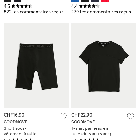
(du 2 au 16 ans)
4.5
4.4
822 les commentaires reçus
279 les commentaires reçus
CHF16.90
CHF22.90
GOODMOVE
GOODMOVE
Short sous-
T-shirt panneau en
vêtement à taille
tulle (du 6 au 16 ans)
élastique (du 6 au 16