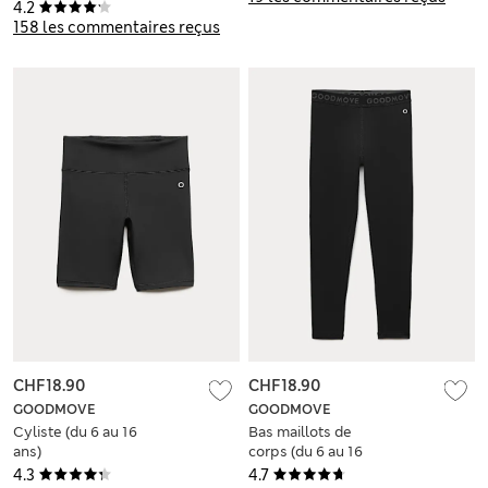
4.2
158 les commentaires reçus
CHF18.90
CHF18.90
GOODMOVE
GOODMOVE
Cyliste (du 6 au 16
Bas maillots de
ans)
corps (du 6 au 16
ans)
4.3
4.7