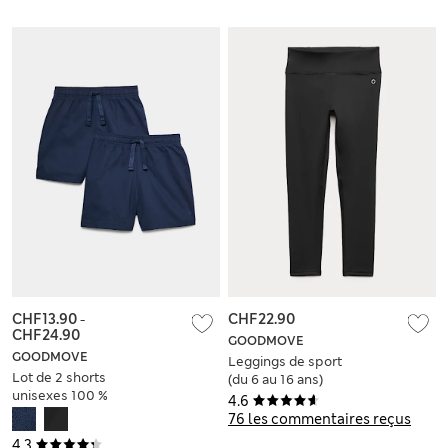
CHF13.90
-
CHF22.90
CHF24.90
GOODMOVE
GOODMOVE
Leggings de sport
Lot de 2 shorts
(du 6 au 16 ans)
unisexes 100 %
4.6
coton, parfaits pour
76 les commentaires reçus
l’école (du 2 au 16
4.3