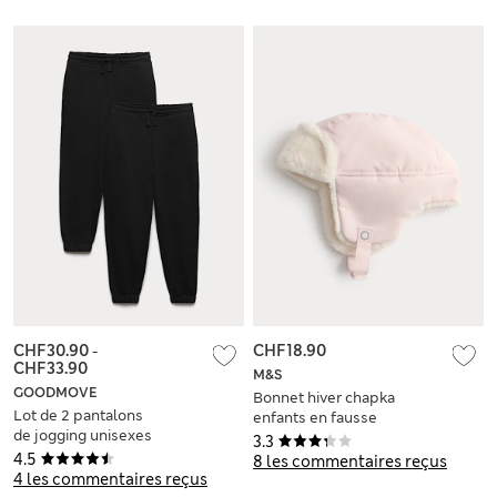
CHF30.90
-
CHF18.90
CHF33.90
M&S
GOODMOVE
Bonnet hiver chapka
Lot de 2 pantalons
enfants en fausse
de jogging unisexes
fourrure (du 3 au 13
3.3
en coton (du 6 au 16
ans)
4.5
8 les commentaires reçus
ans)
4 les commentaires reçus