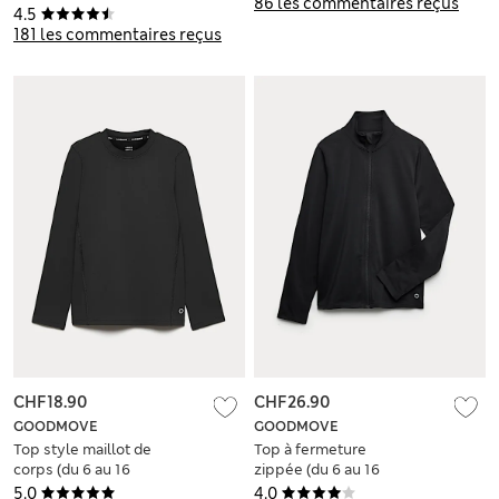
86 les commentaires reçus
4.5
181 les commentaires reçus
CHF18.90
CHF26.90
GOODMOVE
GOODMOVE
Top style maillot de
Top à fermeture
corps (du 6 au 16
zippée (du 6 au 16
ans)
ans)
5.0
4.0