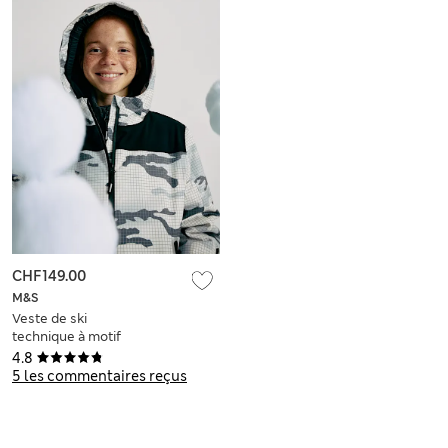
CHF149.00
M&S
Veste de ski
technique à motif
camouflage dotée
4.8
de la technologie
5 les commentaires reçus
Stormwear™ Ultra
(du 2 au 16 ans)