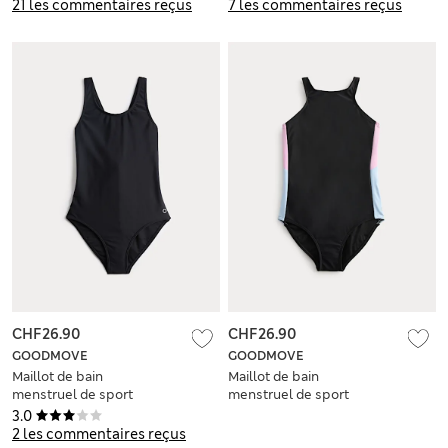
21 les commentaires reçus
7 les commentaires reçus
CHF26.90
CHF26.90
GOODMOVE
GOODMOVE
Maillot de bain
Maillot de bain
menstruel de sport
menstruel de sport
(du 8 au 16 ans)
à motif color block
3.0
(du 8 au 16 ans)
2 les commentaires reçus