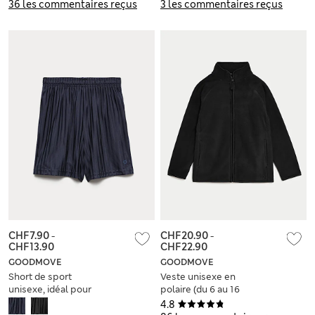
36 les commentaires reçus
3 les commentaires reçus
CHF7.90
-
CHF20.90
-
CHF13.90
CHF22.90
GOODMOVE
GOODMOVE
Short de sport
Veste unisexe en
unisexe, idéal pour
polaire (du 6 au 16
l’école (du 2 au 16
ans)
4.8
ans)