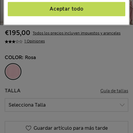
Aceptar todo
€195,00
Todos los precios incluyen impuestos y aranceles
1 Opiniones
COLOR:
Rosa
TALLA
Guía de tallas
Guardar artículo para más tarde