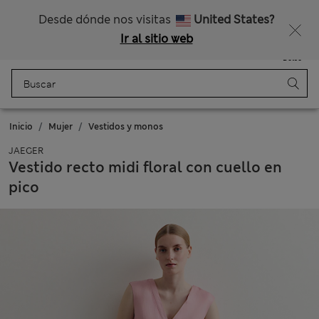
Nos hacemos cargo de todos los impuestos
Consigue un 15 % de descuento y un regalo extra - TERMINA HOY
Desde dónde nos visitas
United States?
Ir al sitio web
Menú
Iniciar sesión
Guardado
Bolso
Inicio
Mujer
Vestidos y monos
JAEGER
Vestido recto midi floral con cuello en
pico