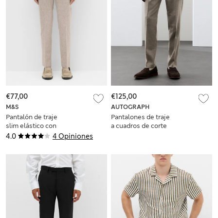
€77,00
€125,00
M&S
AUTOGRAPH
Pantalón de traje
Pantalones de traje
slim elástico con
a cuadros de corte
mezcla de lino
sastre en mezcla de
4.0
4 Opiniones
lana