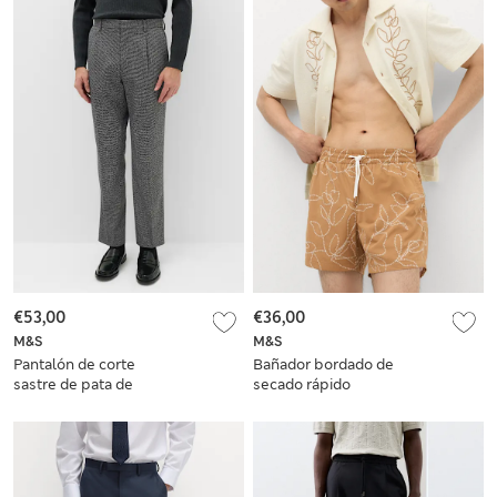
€53,00
€36,00
M&S
M&S
Pantalón de corte
Bañador bordado de
sastre de pata de
secado rápido
gallo elástico