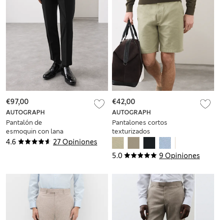
€97,00
€42,00
AUTOGRAPH
AUTOGRAPH
Pantalón de
Pantalones cortos
esmoquin con lana
texturizados
de corte sastre
4.6
27 Opiniones
5.0
9 Opiniones