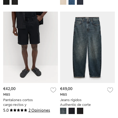
holgado
informal Authentic
€42,00
€49,00
M&S
M&S
Pantalones cortos
Jeans rígidos
cargo rectos y
Authentic de corte
elásticos
barrel
5.0
2 Opiniones