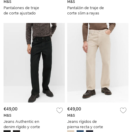
M&S
M&S
Pantalones de traje
Pantalón de traje de
de corte ajustado
corte slim a rayas
con rayas
diplomática
€49,00
€49,00
M&S
M&S
Jeans Authentic en
Jeans rígidos de
denim rígido y corte
pierna recta y corte