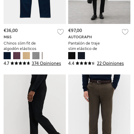
€36,00
€97,00
M&S
AUTOGRAPH
Chinos slim fit de
Pantalón de traje
algodón elásticos
slim elástico de
rendimiento
4.7
374 Opiniones
4.4
22 Opiniones