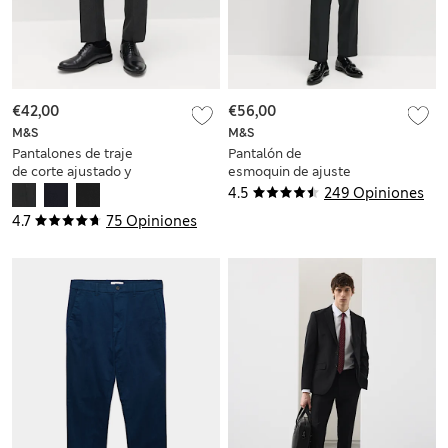
€42,00
€56,00
M&S
M&S
Pantalones de traje
Pantalón de
de corte ajustado y
esmoquin de ajuste
lavado a máquina
estándar elástico
4.5
249 Opiniones
4.7
75 Opiniones