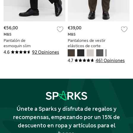
€56,00
€39,00
M&S
M&S
Pantalón de
Pantalones de vestir
esmoquin slim
elásticos de corte
elástico
estándar
4.6
92 Opiniones
4.7
461 Opiniones
Únete a Sparks y disfruta de regalos y
recompensas, empezando por un 15% de
descuento en ropa y artículos para el