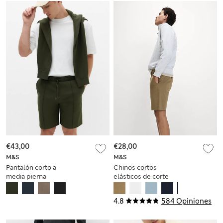
€43,00
€28,00
M&S
M&S
Pantalón corto a
Chinos cortos
media pierna
elásticos de corte
Ultimate de algodón
estándar
4.8
584 Opiniones