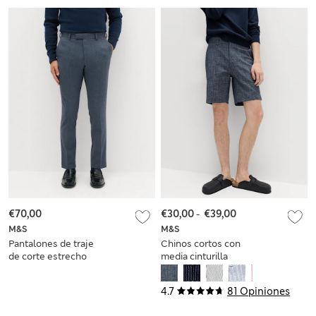
€70,00
€30,00
-
€39,00
M&S
M&S
Pantalones de traje
Chinos cortos con
de corte estrecho
media cinturilla
elástica
4.7
81 Opiniones