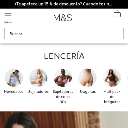
Nos hacemos cargo de todos los impuestos
¿Te apetece un 15 % de descuento? Cuando te unas a Sparks, conseguirás eso y otras recompensas exclusivas
Menú
Lencería
LENCERÍA
Novedades
Sujetadores
Sujetadores
Braguitas
Multipack
de copa
de
DD+
braguitas