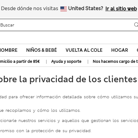
Nos hacemos cargo de todos los impuestos
Desde dónde nos visitas
United States?
Ir al sitio web
HOMBRE
NIÑOS & BEBÉ
VUELTA AL COLE
HOGAR
|
|
micilio a partir de 85€
Ayuda y soporte
Nos hacemos cargo de t
obre la privacidad de los cliente
ad para ofrecer información detallada sobre cómo utilizamos sus
ue recopilamos y cómo los utilizamos.
onarle nuestros servicios y aquellos que gestionan los servicio
omiso con la protección de su privacidad.