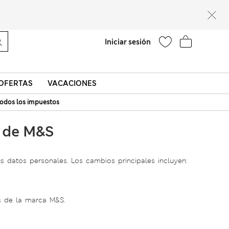
Ayuda
Encontrar una tienda
Iniciar sesión
OFERTAS
VACACIONES
odos los impuestos
s de M&S
 datos personales. Los cambios principales incluyen:
s de la marca M&S.