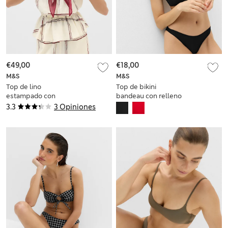
€49,00
€18,00
M&S
M&S
Top de lino
Top de bikini
estampado con
bandeau con relleno
fruncido en la
y cuello Halter
3.3
3 Opiniones
cintura