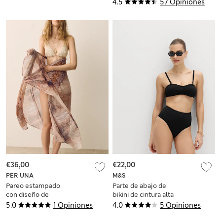
4.5
57 Opiniones
€36,00
€22,00
PER UNA
M&S
Pareo estampado
Parte de abajo de
con diseño de
bikini de cintura alta
chachemira
con sujeción del
5.0
1 Opiniones
4.0
5 Opiniones
vientre