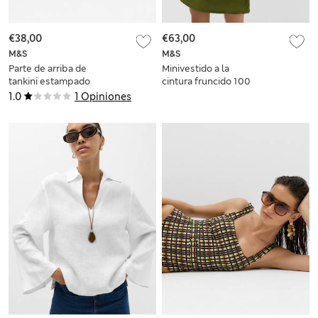
€38,00
€63,00
M&S
M&S
Parte de arriba de
Minivestido a la
tankini estampado
cintura fruncido 100
escotado con
% lino
1.0
1 Opiniones
sujeción del vientre