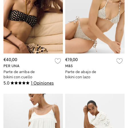
€40,00
€19,00
PER UNA
M&S
Parte de arriba de
Parte de abajo de
bikini con cuello
bikini con lazo
Halter estampada
lateral estampada
5.0
1 Opiniones