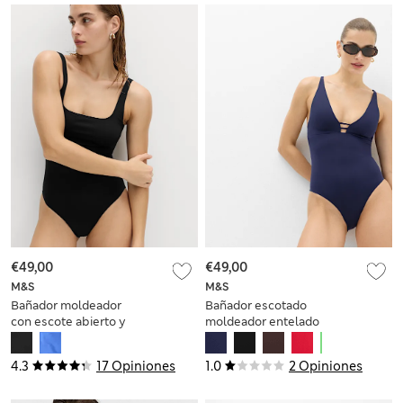
€49,00
€49,00
M&S
M&S
Bañador moldeador
Bañador escotado
con escote abierto y
moldeador entelado
paneles
4.3
17 Opiniones
1.0
2 Opiniones