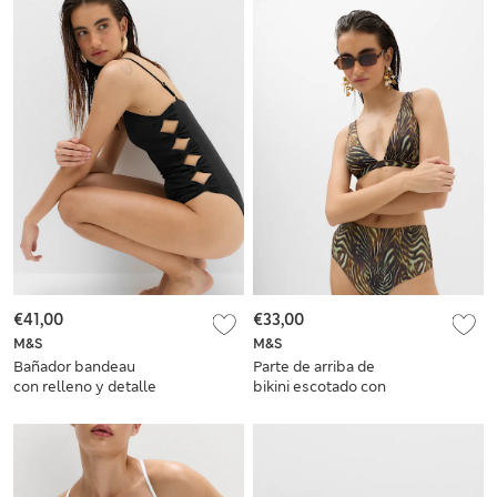
€41,00
€33,00
M&S
M&S
Bañador bandeau
Parte de arriba de
con relleno y detalle
bikini escotado con
lateral
relleno y
estampado\n animal