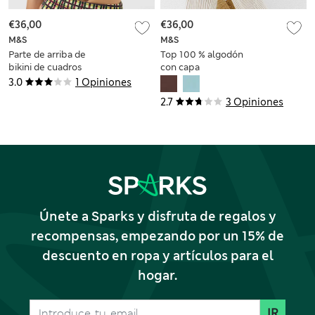
€36,00
€36,00
M&S
M&S
Parte de arriba de
Top 100 % algodón
bikini de cuadros
con capa
con aros y relleno
transparente
3.0
1 Opiniones
2.7
3 Opiniones
Únete a Sparks y disfruta de regalos y
recompensas, empezando por un 15% de
descuento en ropa y artículos para el
hogar.
IR