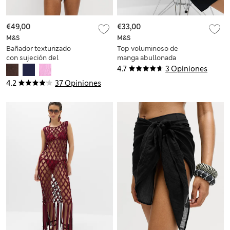
€49,00
€33,00
M&S
M&S
Bañador texturizado
Top voluminoso de
con sujeción del
manga abullonada
vientre
con estampado
4.7
3 Opiniones
4.2
37 Opiniones