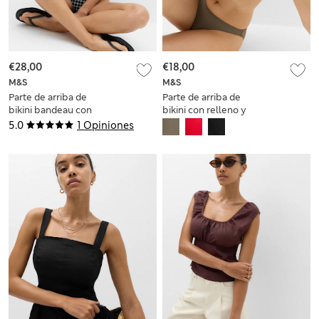
€28,00
€18,00
M&S
M&S
Parte de arriba de
Parte de arriba de
bikini bandeau con
bikini con relleno y
lazo en la parte
escote abierto corto
5.0
1 Opiniones
delantera a cuadros