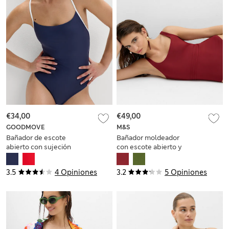
€34,00
€49,00
GOODMOVE
M&S
Bañador de escote
Bañador moldeador
abierto con sujeción
con escote abierto y
del vientre y diseño
paneles
en contraste
3.5
4 Opiniones
3.2
5 Opiniones