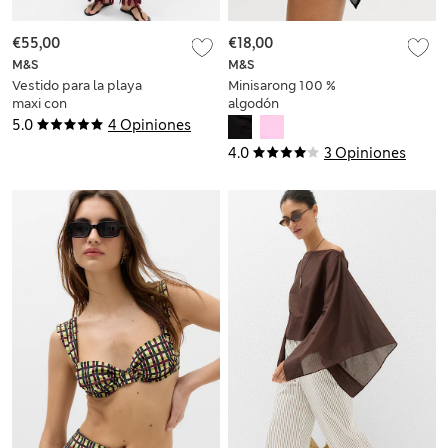
€55,00
€18,00
M&S
M&S
Vestido para la playa
Minisarong 100 %
maxi con
algodón
transparencias de
5.0
4 Opiniones
macramé
4.0
3 Opiniones