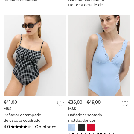
Halter y detalle de
nudo
€41,00
€36,00
-
€49,00
M&S
M&S
Bañador estampado
Bañador escotado
de escote cuadrado
moldeador con
ribete bordado
4.0
1 Opiniones