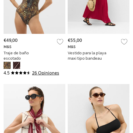
€49,00
€55,00
M&S
M&S
Traje de baño
Vestido para la playa
escotado
maxi tipo bandeau
estampado con
100 % algodón
control de abdomen
4.5
26 Opiniones