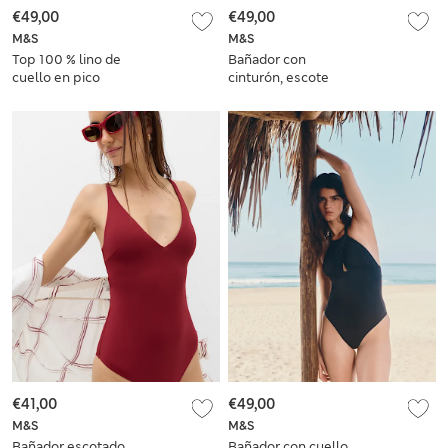
€49,00
€49,00
M&S
M&S
Top 100 % lino de
Bañador con
cuello en pico
cinturón, escote
cuadrado con
relleno y estampado
€41,00
€49,00
M&S
M&S
Bañador escotado
Bañador con cuello