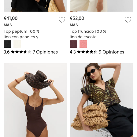
€41,00
€52,00
M&S
M&S
Top péplum 100 %
Top fruncido 100 %
lino con paneles y
lino de escote
escote cuadrado
cuadrado
3.6
7 Opiniones
4.3
9 Opiniones