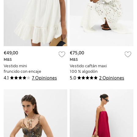
€49,00
€75,00
M&S
M&S
Vestido mini
Vestido caftán maxi
fruncido con encaje
100 % algodón
100 % algodón
calado
4.1
7 Opiniones
5.0
2 Opiniones