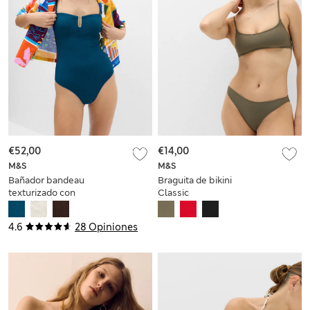
€52,00
€14,00
M&S
M&S
Bañador bandeau
Braguita de bikini
texturizado con
Classic
muesca en U
4.6
28 Opiniones