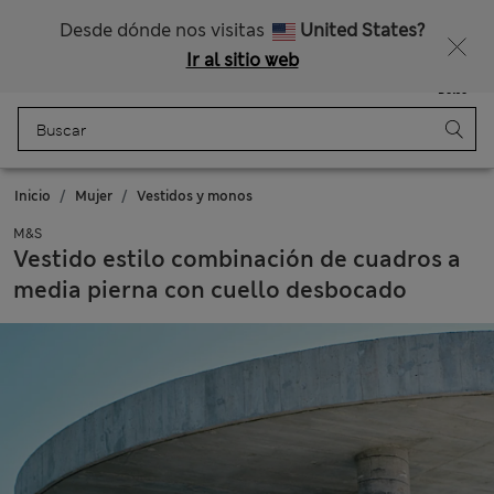
Uniformes escolares: Compra 2 y ahorra un 20 %
Nos hacemos cargo de todos los impuestos
Desde dónde nos visitas
United States?
Ir al sitio web
Menú
Iniciar sesión
Guardado
Bolso
Inicio
Mujer
Vestidos y monos
M&S
Vestido estilo combinación de cuadros a
media pierna con cuello desbocado