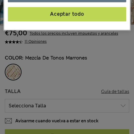
Aceptar todo
€75,00
Todos los precios incluyen impuestos y aranceles
11 Opiniones
COLOR:
Mezcla De Tonos Marrones
TALLA
Guía de tallas
Avisarme cuando vuelva a estar en stock