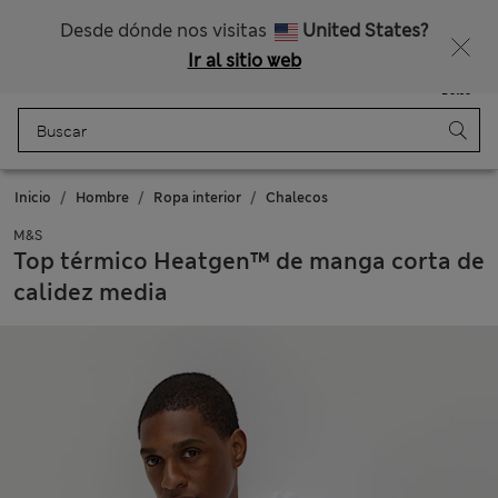
Nos hacemos cargo de todos los impuestos
¿Te apetece un 15 % de descuento? Cuando te unas a Sparks, conseguirás eso y otras recompensas exclusivas
Desde dónde nos visitas
United States?
Ir al sitio web
Menú
Iniciar sesión
Guardado
Bolso
Inicio
Hombre
Ropa interior
Chalecos
M&S
Top térmico Heatgen™ de manga corta de
calidez media