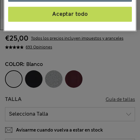
Aceptar todo
€25,00
Todos los precios incluyen impuestos y aranceles
693 Opiniones
COLOR:
Blanco
TALLA
Guía de tallas
Avisarme cuando vuelva a estar en stock