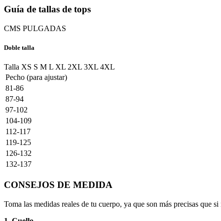
Guía de tallas de tops
CMS
PULGADAS
Doble talla
Talla
XS
S
M
L
XL
2XL
3XL
4XL
Pecho (para ajustar)
81-86
87-94
97-102
104-109
112-117
119-125
126-132
132-137
CONSEJOS DE MEDIDA
Toma las medidas reales de tu cuerpo, ya que son más precisas que si 
1. Cuello