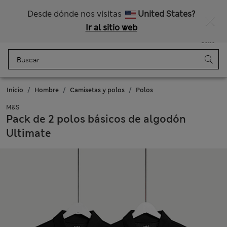
Nos hacemos cargo de todos los impuestos
¿Te apetece un 15 % de descuento? Cuando te unas a Sparks, conseguirás eso y otras recompensas exclusivas
Desde dónde nos visitas
United States?
Ir al sitio web
Menú
Iniciar sesión
Guardado
Bolso
Inicio
Hombre
Camisetas y polos
Polos
M&S
Pack de 2 polos básicos de algodón
Ultimate