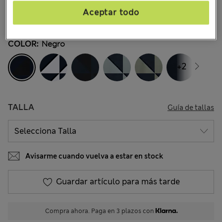
€55,00
Todos los precios incluyen impuestos y aranceles
Aceptar todo
45 Opiniones
COLOR:
Negro
+2
TALLA
Guía de tallas
Avisarme cuando vuelva a estar en stock
Guardar artículo para más tarde
Compra ahora. Paga en 3 plazos con